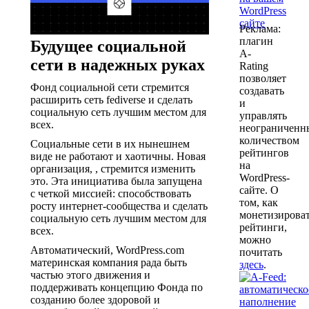
Реклама:
плагин
Будущее социальной
A-
сети в надежных руках
Rating
позволяет
Фонд социальной сети стремится
создавать
расширить сеть fediverse и сделать
и
социальную сеть лучшим местом для
управлять
всех.
неограничен
количеством
Социальные сети в их нынешнем
рейтингов
виде не работают и хаотичны. Новая
на
организация, , стремится изменить
WordPress-
это. Эта инициатива была запущена
сайте. О
с четкой миссией: способствовать
том, как
росту интернет-сообщества и сделать
монетизирова
социальную сеть лучшим местом для
рейтинги,
всех.
можно
Автоматический, WordPress.com
почитать
материнская компания рада быть
здесь
.
частью этого движения и
поддерживать концепцию Фонда по
созданию более здоровой и