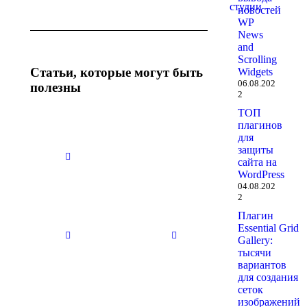
студии
новостей
WP
News
and
Scrolling
Статьи, которые могут быть
Widgets
06.08.202
полезны
2
ТОП
плагинов
Нет
Нет
для
заголовка
заголовка
защиты
29.10.2025
29.10.2025
сайта на
WordPress
04.08.202
2
Нет
Нет
Плагин
заголовка
заголовка
Essential Grid
29.10.2025
29.10.2025
Gallery:
тысячи
вариантов
для создания
сеток
Нет
Нет
изображений
заголовка
заголовка