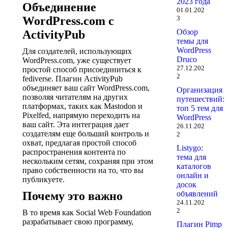
2023 года
Объединение
01.01.202
3
WordPress.com с
Обзор
ActivityPub
темы для
WordPress
Для создателей, использующих
Druco
WordPress.com, уже существует
27.12.202
простой способ присоединиться к
2
fediverse. Плагин ActivityPub
объединяет ваш сайт WordPress.com,
Организация
позволяя читателям на других
путешествий:
платформах, таких как Mastodon и
топ 5 тем для
Pixelfed, напрямую переходить на
WordPress
ваш сайт. Эта интеграция дает
26.11.202
создателям еще больший контроль и
2
охват, предлагая простой способ
Listygo:
распространения контента по
тема для
нескольким сетям, сохраняя при этом
каталогов
право собственности на то, что вы
онлайн и
публикуете.
досок
объявлений
Почему это важно
24.11.202
2
В то время как Social Web Foundation
разрабатывает свою программу,
Плагин Pimp