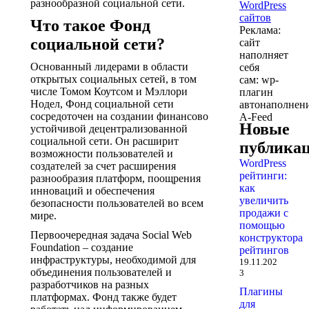
разнообразной социальной сети.
Что такое Фонд
Реклама:
социальной сети?
сайт
наполняет
Основанный лидерами в области
себя
открытых социальных сетей, в том
сам: wp-
числе Томом Коутсом и Мэллори
плагин
Нодел, Фонд социальной сети
автонаполнен
сосредоточен на создании финансово
A-Feed
Новые
устойчивой децентрализованной
социальной сети. Он расширит
публика
возможности пользователей и
WordPress
создателей за счет расширения
рейтинги:
разнообразия платформ, поощрения
как
инноваций и обеспечения
увеличить
безопасности пользователей во всем
продажи с
мире.
помощью
Первоочередная задача Social Web
конструктора
Foundation – создание
рейтингов
инфраструктуры, необходимой для
19.11.202
объединения пользователей и
3
разработчиков на разных
Плагины
платформах. Фонд также будет
для