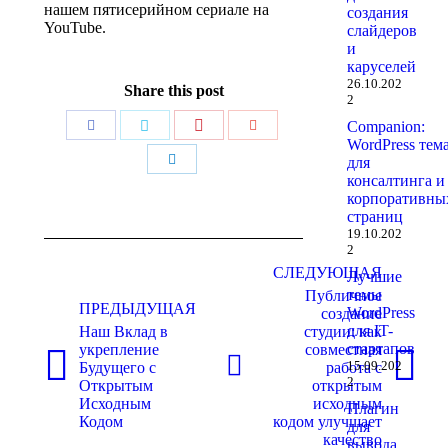
нашем пятисерийном сериале на
создания
YouTube.
слайдеров
и
каруселей
26.10.202
Share this post
2
Поделиться
Поделиться
Поделиться
Поделиться
Companion:
WordPress тем
Поделиться
для
консалтинга и
корпоративны
страниц
19.10.202
Навигация
2
по
СЛЕДУЮЩАЯ
Лучшие
темы
Публичное
записям
ПРЕДЫДУЩАЯ
WordPress
создание
для IT-
Наш Вклад в
студии: как
стартапов
укрепление
совместная
15.09.202
Будущего с
работа с
Предыдущая
Следующая
2
Открытым
открытым
запись:
запись:
Исходным
исходным
Плагин
Кодом
кодом улучшает
для
качество
вывода