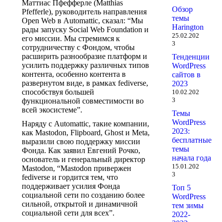
Маттиас Пфефферле (Matthias
Обзор
Pfefferle), руководитель направления
темы
Open Web в Automattic, сказал: “Мы
Harington
рады запуску Social Web Foundation и
25.02.202
его миссии. Мы стремимся к
3
сотрудничеству с Фондом, чтобы
расширить разнообразие платформ и
Тенденции
усилить поддержку различных типов
WordPress
контента, особенно контента в
сайтов в
развернутом виде, в рамках fediverse,
2023
способствуя большей
10.02.202
3
функциональной совместимости во
всей экосистеме”.
Темы
WordPress
Наряду с Automattic, такие компании,
2023:
как Mastodon, Flipboard, Ghost и Meta,
бесплатные
выразили свою поддержку миссии
темы
Фонда. Как заявил Евгений Рочко,
начала года
основатель и генеральный директор
15.01.202
Mastodon, “Mastodon привержен
3
fediverse и гордится тем, что
поддерживает усилия Фонда
Топ 5
социальной сети по созданию более
WordPress
сильной, открытой и динамичной
тем зимы
социальной сети для всех”.
2022-