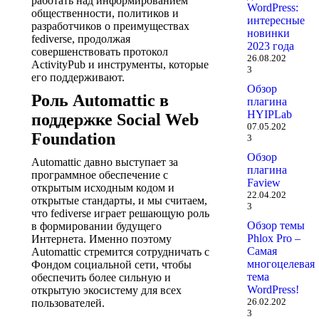
работать над информированием
WordPress:
общественности, политиков и
интересные
разработчиков о преимуществах
новинки
fediverse, продолжая
2023 года
совершенствовать протокол
26.08.202
ActivityPub и инструменты, которые
3
его поддерживают.
Обзор
Роль Automattic в
плагина
HYIPLab
поддержке Social Web
07.05.202
Foundation
3
Обзор
Automattic давно выступает за
плагина
программное обеспечение с
Faview
открытым исходным кодом и
22.04.202
открытые стандарты, и мы считаем,
3
что fediverse играет решающую роль
Обзор темы
в формировании будущего
Phlox Pro –
Интернета. Именно поэтому
Самая
Automattic стремится сотрудничать с
многоцелевая
Фондом социальной сети, чтобы
тема
обеспечить более сильную и
WordPress!
открытую экосистему для всех
26.02.202
пользователей.
3