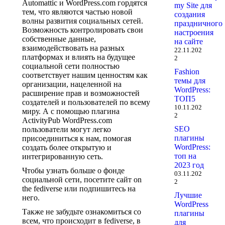
Automattic и WordPress.com гордятся
my Site для
тем, что являются частью новой
создания
волны развития социальных сетей.
праздничного
Возможность контролировать свои
настроения
собственные данные,
на сайте
взаимодействовать на разных
22.11.202
платформах и влиять на будущее
2
социальной сети полностью
Fashion
соответствует нашим ценностям как
темы для
организации, нацеленной на
WordPress:
расширение прав и возможностей
ТОП5
создателей и пользователей по всему
10.11.202
миру. А с помощью плагина
2
ActivityPub WordPress.com
SEO
пользователи могут легко
плагины
присоединиться к нам, помогая
WordPress:
создать более открытую и
топ на
интегрированную сеть.
2023 год
Чтобы узнать больше о фонде
03.11.202
социальной сети, посетите сайт on
2
the fediverse или подпишитесь на
Лучшие
него.
WordPress
Также не забудьте ознакомиться со
плагины
всем, что происходит в fediverse, в
для