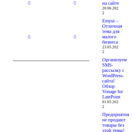
на сайте
29.10.2025
29.10.2025
20.06.202
2
Emyui –
Отличная
Нет
Нет
тема для
заголовка
заголовка
малого
29.10.2025
29.10.2025
бизнеса
23.05.202
2
Организуем
SMS-
рассылку с
WordPress-
сайта!
Обзор
Vonage for
LatePoint
01.05.202
2
Предприятия
не продают
товары без
этой темы!