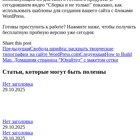
сегодняшнем видео “Сборка и не только” показано, как
использовать шаблоны для создания вашего сайта с блоками
WordPress.
Готовы приступить к работе? Нажмите ниже, чтобы получить
бесплатную пробную версию уже сегодня:
Share this post
Поделиться
Поделиться
Поделиться
Поделиться
Поделиться
Навигация
Предыдущая
Предыдущая
Свобода шрифта: раскрыть творческие
запись:
Следующая
типографии на сайте WordPress.com
Следующая
How to Build
по
запись:
Man. Домашняя страница “Юнайтед” с макетом сетки
записям
Статьи, которые могут быть полезны
Нет заголовка
29.10.2025
Нет заголовка
29.10.2025
Нет заголовка
29.10.2025