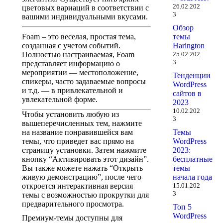
26.02.202
цветовых вариаций в соответствии с
3
вашими индивидуальными вкусами.
Обзор
Foam – это веселая, простая тема,
темы
созданная с учетом событий.
Harington
Полностью настраиваемая, Foam
25.02.202
3
представляет информацию о
мероприятии — местоположение,
Тенденции
спикеры, часто задаваемые вопросы
WordPress
и т.д. — в привлекательной и
сайтов в
увлекательной форме.
2023
10.02.202
Чтобы установить любую из
3
вышеперечисленных тем, нажмите
на название понравившейся вам
Темы
темы, что приведет вас прямо на
WordPress
страницу установки. Затем нажмите
2023:
кнопку “Активировать этот дизайн”.
бесплатные
Вы также можете нажать “Открыть
темы
живую демонстрацию”, после чего
начала года
откроется интерактивная версия
15.01.202
3
темы с возможностью прокрутки для
предварительного просмотра.
Топ 5
WordPress
Премиум-темы доступны для