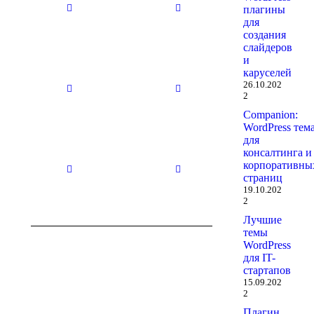
29.10.2025
29.10.2025
плагины
для
создания
слайдеров
и
Нет
Нет
каруселей
заголовка
заголовка
26.10.202
29.10.2025
29.10.2025
2
Companion:
WordPress тем
для
Нет
Нет
консалтинга и
заголовка
заголовка
корпоративны
29.10.2025
29.10.2025
страниц
19.10.202
2
Лучшие
темы
WordPress
для IT-
стартапов
15.09.202
2
Плагин