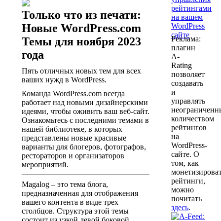
Только что из печати:
Новые WordPress.com
Реклама:
Темы для ноября 2023
плагин
года
A-
Rating
Пять отличных новых тем для всех
позволяет
ваших нужд в WordPress.
создавать
и
Команда WordPress.com всегда
управлять
работает над новыми дизайнерскими
неограничен
идеями, чтобы оживить ваш веб-сайт.
количеством
Ознакомьтесь с последними темами в
рейтингов
нашей библиотеке, в которых
на
представлены новые красивые
WordPress-
варианты для блогеров, фотографов,
сайте. О
рестораторов и организаторов
том, как
мероприятий.
монетизирова
рейтинги,
Magalog – это тема блога,
можно
предназначенная для отображения
почитать
вашего контента в виде трех
здесь
.
столбцов. Структура этой темы
состоит из узкой левой боковой