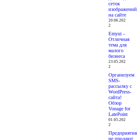
сеток
изображений
на сайте
20.06.202
2
Emyui –
Отличная
тема для
малого
бизнеса
23.05.202
2
Организуем
SMS-
рассылку с
WordPress-
сайта!
Обзор
Vonage for
LatePoint
01.05.202
2
Предприятия
не продают