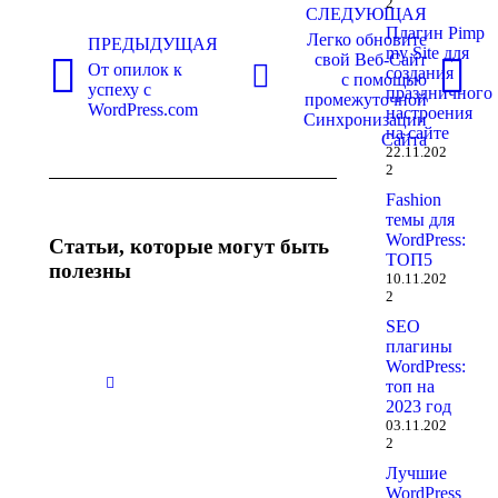
2
по
СЛЕДУЮЩАЯ
Плагин Pimp
Легко обновите
записям
ПРЕДЫДУЩАЯ
my Site для
свой Веб-Сайт
От опилок к
создания
с помощью
Предыдущая
Следующая
успеху с
праздничного
промежуточной
запись:
запись:
WordPress.com
настроения
Синхронизации
на сайте
Сайта
22.11.202
2
Fashion
темы для
WordPress:
Статьи, которые могут быть
ТОП5
полезны
10.11.202
2
SEO
Нет
Нет
плагины
заголовка
заголовка
WordPress:
29.10.2025
29.10.2025
топ на
2023 год
03.11.202
2
Нет
Нет
Лучшие
заголовка
заголовка
WordPress