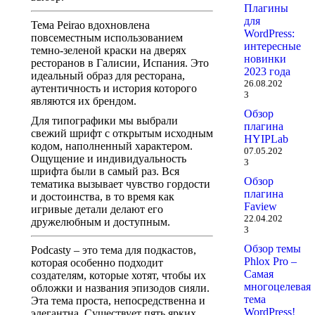
Плагины
для
Тема Peirao вдохновлена
WordPress:
повсеместным использованием
интересные
темно-зеленой краски на дверях
новинки
ресторанов в Галисии, Испания. Это
2023 года
идеальный образ для ресторана,
26.08.202
аутентичность и история которого
3
являются их брендом.
Обзор
Для типографики мы выбрали
плагина
свежий шрифт с открытым исходным
HYIPLab
кодом, наполненный характером.
07.05.202
Ощущение и индивидуальность
3
шрифта были в самый раз. Вся
Обзор
тематика вызывает чувство гордости
плагина
и достоинства, в то время как
Faview
игривые детали делают его
22.04.202
дружелюбным и доступным.
3
Обзор темы
Podcasty – это тема для подкастов,
Phlox Pro –
которая особенно подходит
Самая
создателям, которые хотят, чтобы их
многоцелевая
обложки и названия эпизодов сияли.
тема
Эта тема проста, непосредственна и
WordPress!
элегантна. Существует пять ярких