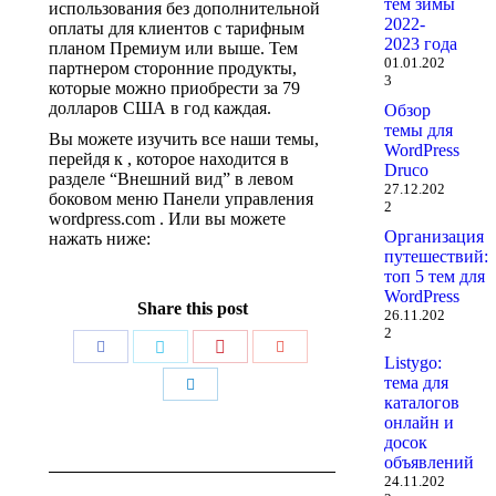
тем зимы
использования без дополнительной
2022-
оплаты для клиентов с тарифным
2023 года
планом Премиум или выше. Тем
01.01.202
партнером сторонние продукты,
3
которые можно приобрести за 79
долларов США в год каждая.
Обзор
темы для
Вы можете изучить все наши темы,
WordPress
перейдя к , которое находится в
Druco
разделе “Внешний вид” в левом
27.12.202
боковом меню Панели управления
2
wordpress.com . Или вы можете
Организация
нажать ниже:
путешествий:
топ 5 тем для
WordPress
Share this post
26.11.202
2
Поделиться
Поделиться
Поделиться
Поделиться
Listygo:
тема для
Поделиться
каталогов
онлайн и
досок
объявлений
Навигация
24.11.202