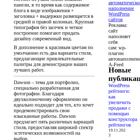
панели, в то время как содержимое
блога в виде изображения +
заголовка + выдержки размещается в
средней и правой колонках. Крупная
Реклама:
типография без засечек и четкое
сайт
построение помогают придать
наполняет
дизайну современный вид.
себя
В дополнение к красивым цветам по
сам: wp-
умолчанию есть два варианта стиля,
плагин
предлагающие привлекательные
автонаполнен
палитры для демонстрации ваших
A-Feed
Новые
лучших работ.
публика
Dawson – тема для портфолио,
WordPress
специально разработанная для
рейтинги:
фотографии. Благодаря
как
двухколоночному оформлению он
увеличить
идеально подходит для тех, кто хочет
продажи с
продемонстрировать свои
помощью
изысканные работы. Dawson
конструктора
предлагает пять различных вариаций
рейтингов
стиля, предоставляя широкий спектр
19.11.202
эстетических возможностей на
3
выбор.