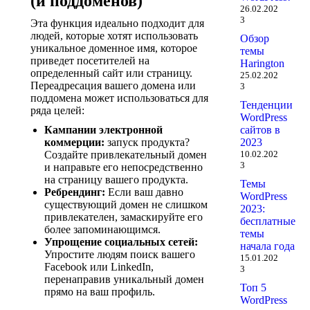
(и поддоменов)
26.02.202
3
Эта функция идеально подходит для
людей, которые хотят использовать
Обзор
уникальное доменное имя, которое
темы
приведет посетителей на
Harington
определенный сайт или страницу.
25.02.202
Переадресация вашего домена или
3
поддомена может использоваться для
Тенденции
ряда целей:
WordPress
Кампании электронной
сайтов в
коммерции:
запуск продукта?
2023
Создайте привлекательный домен
10.02.202
3
и направьте его непосредственно
на страницу вашего продукта.
Темы
Ребрендинг:
Если ваш давно
WordPress
существующий домен не слишком
2023:
привлекателен, замаскируйте его
бесплатные
более запоминающимся.
темы
Упрощение социальных сетей:
начала года
Упростите людям поиск вашего
15.01.202
Facebook или LinkedIn,
3
перенаправив уникальный домен
Топ 5
прямо на ваш профиль.
WordPress