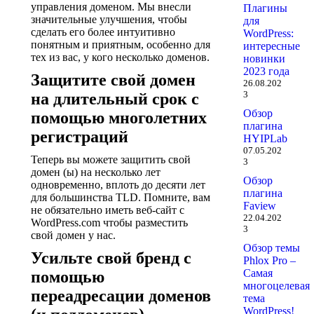
управления доменом. Мы внесли
Плагины
значительные улучшения, чтобы
для
сделать его более интуитивно
WordPress:
понятным и приятным, особенно для
интересные
тех из вас, у кого несколько доменов.
новинки
2023 года
Защитите свой домен
26.08.202
3
на длительный срок с
Обзор
помощью многолетних
плагина
регистраций
HYIPLab
07.05.202
Теперь вы можете защитить свой
3
домен (ы) на несколько лет
Обзор
одновременно, вплоть до десяти лет
плагина
для большинства TLD. Помните, вам
Faview
не обязательно иметь веб-сайт с
22.04.202
WordPress.com чтобы разместить
3
свой домен у нас.
Обзор темы
Усильте свой бренд с
Phlox Pro –
Самая
помощью
многоцелевая
переадресации доменов
тема
WordPress!