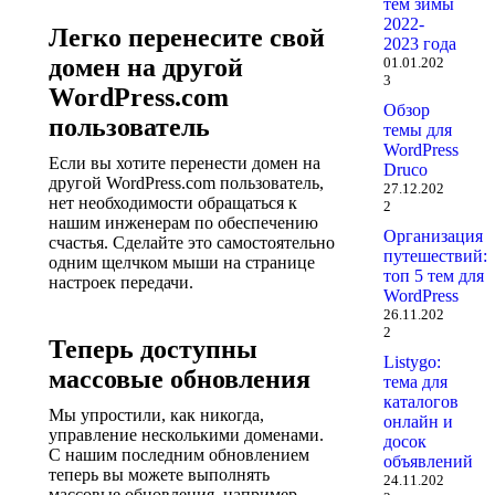
тем зимы
2022-
Легко перенесите свой
2023 года
домен на другой
01.01.202
3
WordPress.com
Обзор
пользователь
темы для
WordPress
Если вы хотите перенести домен на
Druco
другой WordPress.com пользователь,
27.12.202
нет необходимости обращаться к
2
нашим инженерам по обеспечению
Организация
счастья. Сделайте это самостоятельно
путешествий:
одним щелчком мыши на странице
топ 5 тем для
настроек передачи.
WordPress
26.11.202
2
Теперь доступны
Listygo:
массовые обновления
тема для
каталогов
Мы упростили, как никогда,
онлайн и
управление несколькими доменами.
досок
С нашим последним обновлением
объявлений
теперь вы можете выполнять
24.11.202
массовые обновления, например,