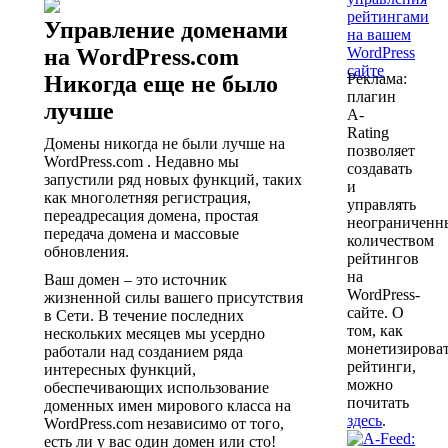
Управление доменами
на WordPress.com
Реклама:
Никогда еще не было
плагин
лучше
A-
Rating
Домены никогда не были лучше на
позволяет
WordPress.com . Недавно мы
создавать
запустили ряд новых функций, таких
и
как многолетняя регистрация,
управлять
переадресация домена, простая
неограничен
передача домена и массовые
количеством
обновления.
рейтингов
на
Ваш домен – это источник
WordPress-
жизненной силы вашего присутствия
сайте. О
в Сети. В течение последних
том, как
нескольких месяцев мы усердно
монетизирова
работали над созданием ряда
рейтинги,
интересных функций,
можно
обеспечивающих использование
почитать
доменных имен мирового класса на
здесь
.
WordPress.com независимо от того,
есть ли у вас один домен или сто!