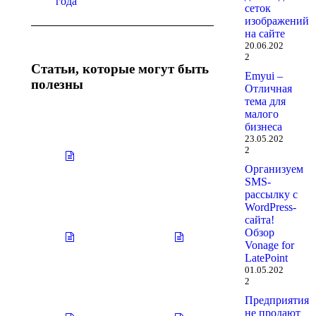
года
сеток
изображений
на сайте
20.06.202
2
Статьи, которые могут быть
Emyui –
полезны
Отличная
тема для
малого
бизнеса
Нет
Нет
23.05.202
заголовка
заголовка
2
29.10.2025
29.10.2025
Организуем
SMS-
рассылку с
WordPress-
Нет
Нет
сайта!
заголовка
заголовка
Обзор
29.10.2025
29.10.2025
Vonage for
LatePoint
01.05.202
2
Нет
Нет
Предприятия
заголовка
заголовка
не продают