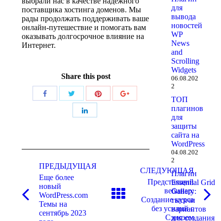
выбрали нас в качестве надежного
для
поставщика хостинга доменов. Мы
вывода
рады продолжать поддерживать ваше
новостей
онлайн-путешествие и помогать вам
WP
оказывать долгосрочное влияние на
News
Интернет.
and
Scrolling
Widgets
Share this post
06.08.202
2
Поделиться
Поделиться
Поделиться
Поделиться
ТОП
плагинов
Поделиться
для
защиты
сайта на
WordPress
Навигация
04.08.202
2
по
ПРЕДЫДУЩАЯ
СЛЕДУЮЩАЯ
Плагин
Еще более
записям
Предстоящий
Essential Grid
новый
вебинар:
Gallery:
WordPress.com
Предыдущая
Следующая
Создание курса
тысячи
Темы на
запись:
запись:
без усилий с
вариантов
сентябрь 2023
Сэнсэем
для создания