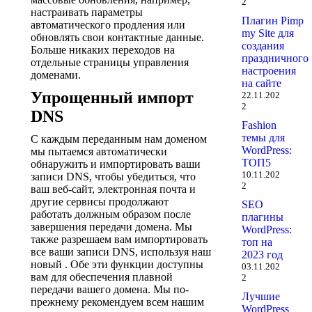
2
настраивать параметры
Плагин Pimp
автоматического продления или
my Site для
обновлять свои контактные данные.
создания
Больше никаких переходов на
праздничного
отдельные страницы управления
настроения
доменами.
на сайте
Упрощенный импорт
22.11.202
2
DNS
Fashion
темы для
С каждым переданным нам доменом
WordPress:
мы пытаемся автоматически
ТОП5
обнаружить и импортировать ваши
10.11.202
записи DNS, чтобы убедиться, что
2
ваш веб-сайт, электронная почта и
другие сервисы продолжают
SEO
работать должным образом после
плагины
завершения передачи домена. Мы
WordPress:
также разрешаем вам импортировать
топ на
все ваши записи DNS, используя наш
2023 год
новый . Обе эти функции доступны
03.11.202
вам для обеспечения плавной
2
передачи вашего домена. Мы по-
Лучшие
прежнему рекомендуем всем нашим
WordPress