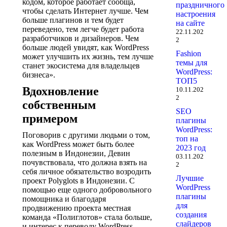
кодом, которое работает сообща,
праздничного
чтобы сделать Интернет лучше. Чем
настроения
больше плагинов и тем будет
на сайте
переведено, тем легче будет работа
22.11.202
разработчиков и дизайнеров. Чем
2
больше людей увидят, как WordPress
Fashion
может улучшить их жизнь, тем лучше
темы для
станет экосистема для владельцев
WordPress:
бизнеса».
ТОП5
Вдохновление
10.11.202
2
собственным
SEO
примером
плагины
WordPress:
Поговорив с другими людьми о том,
топ на
как WordPress может быть более
2023 год
полезным в Индонезии, Девин
03.11.202
почувствовала, что должна взять на
2
себя личное обязательство возродить
Лучшие
проект Polyglots в Индонезии. С
WordPress
помощью еще одного добровольного
плагины
помощника и благодаря
для
продвижению проекта местная
создания
команда «Полиглотов» стала больше,
слайдеров
и интерес к переводу WordPress