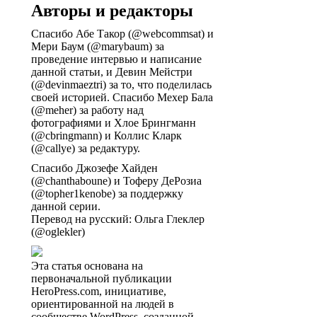
Авторы и редакторы
Спасибо Абе Такор (@webcommsat) и
Мери Баум (@marybaum) за
проведение интервью и написание
данной статьи, и Девин Мейстри
(@devinmaeztri) за то, что поделилась
своей историей. Спасибо Мехер Бала
(@meher) за работу над
фотографиями и Хлое Брингманн
(@cbringmann) и Коллис Кларк
(@callye) за редактуру.
Спасибо Джозефе Хайден
(@chanthaboune) и Тоферу ДеРозиа
(@topher1kenobe) за поддержку
данной серии.
Перевод на русский: Ольга Глеклер
(@oglekler)
Эта статья основана на
первоначальной публикации
HeroPress.com, инициативе,
ориентированной на людей в
сообществе WordPress, созданной