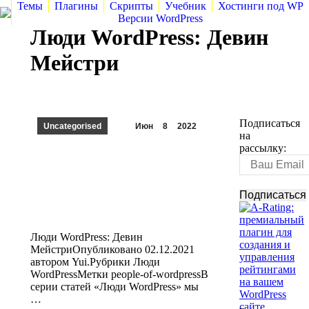
Темы
Плагины
Скрипты
Учебник
Хостинги под WP
Версии WordPress
Люди WordPress: Девин
Мейстри
Подписаться
Uncategorised
Июн
8
2022
на
рассылку:
Люди WordPress: Девин
МейстриОпубликовано 02.12.2021
автором Yui.Рубрики Люди
WordPressМетки people-of-wordpressВ
серии статей «Люди WordPress» мы
…