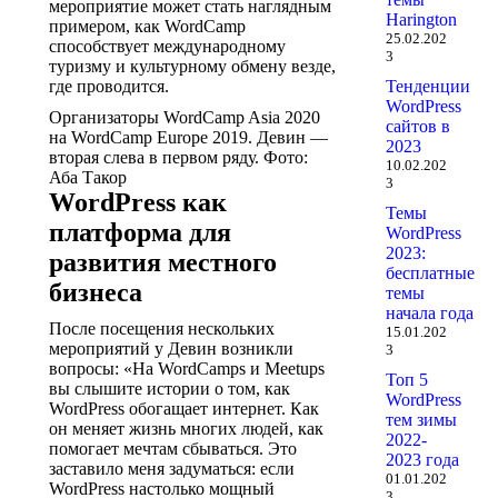
мероприятие может стать наглядным
Harington
примером, как WordCamp
25.02.202
способствует международному
3
туризму и культурному обмену везде,
где проводится.
Тенденции
WordPress
Организаторы WordCamp Asia 2020
сайтов в
на WordCamp Europe 2019. Девин —
2023
вторая слева в первом ряду. Фото:
10.02.202
Аба Такор
3
WordPress как
Темы
платформа для
WordPress
2023:
развития местного
бесплатные
бизнеса
темы
начала года
После посещения нескольких
15.01.202
мероприятий у Девин возникли
3
вопросы: «На WordCamps и Meetups
Топ 5
вы слышите истории о том, как
WordPress
WordPress обогащает интернет. Как
тем зимы
он меняет жизнь многих людей, как
2022-
помогает мечтам сбываться. Это
2023 года
заставило меня задуматься: если
01.01.202
WordPress настолько мощный
3