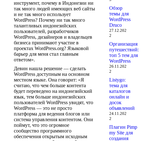
инструмент, почему в Индонезии ни
Обзор
так много людей имеющих веб сайты
темы для
и не так много использует
WordPress
WordPress? Почему ни так много
Druco
талантливых индонезийских
27.12.202
пользователей, разработчиков
2
WordPress, дизайнеров и владельцев
бизнеса принимают участие в
Организация
проектах WordPress.org? Языковой
путешествий:
барьер для меня стал главным
топ 5 тем для
ответом».
WordPress
26.11.202
Девин нашла решение — сделать
2
WordPress доступным на основном
местном языке. Она говорит: «Я
Listygo:
считаю, что чем больше контента
тема для
будет переведено на индонезийский
каталогов
язык, тем больше индонезийских
онлайн и
пользователей WordPress увидят, что
досок
WordPress — это не просто
объявлений
платформа для ведения блогов или
24.11.202
2
система управления контентом. Они
поймут, что это огромное
Плагин Pimp
сообщество программного
my Site для
обеспечения открытым исходным
создания