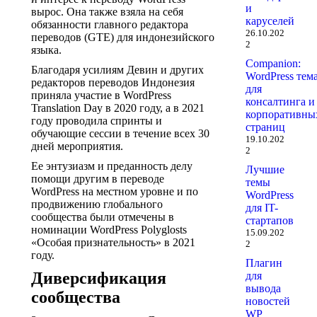
и
вырос. Она также взяла на себя
каруселей
обязанности главного редактора
26.10.202
переводов (GTE) для индонезийского
2
языка.
Companion:
Благодаря усилиям Девин и других
WordPress тем
редакторов переводов Индонезия
для
приняла участие в WordPress
консалтинга и
Translation Day в 2020 году, а в 2021
корпоративны
году проводила спринты и
страниц
обучающие сессии в течение всех 30
19.10.202
дней мероприятия.
2
Ее энтузиазм и преданность делу
Лучшие
помощи другим в переводе
темы
WordPress на местном уровне и по
WordPress
продвижению глобального
для IT-
сообщества были отмечены в
стартапов
номинации WordPress Polyglosts
15.09.202
«Особая признательность» в 2021
2
году.
Плагин
Диверсификация
для
вывода
сообщества
новостей
WP