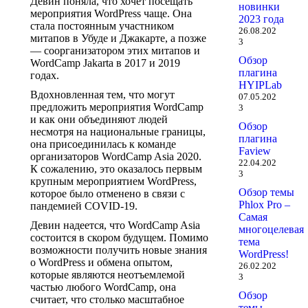
Девин поняла, что хочет посещать
новинки
мероприятия WordPress чаще. Она
2023 года
стала постоянным участником
26.08.202
митапов в Убуде и Джакарте, а позже
3
— соорганизатором этих митапов и
Обзор
WordCamp Jakarta в 2017 и 2019
плагина
годах.
HYIPLab
Вдохновленная тем, что могут
07.05.202
предложить мероприятия WordCamp
3
и как они объединяют людей
Обзор
несмотря на национальные границы,
плагина
она присоединилась к команде
Faview
организаторов WordCamp Asia 2020.
22.04.202
К сожалению, это оказалось первым
3
крупным мероприятием WordPress,
Обзор темы
которое было отменено в связи с
Phlox Pro –
пандемией COVID-19.
Самая
Девин надеется, что WordCamp Asia
многоцелевая
состоится в скором будущем. Помимо
тема
возможности получить новые знания
WordPress!
о WordPress и обмена опытом,
26.02.202
которые являются неотъемлемой
3
частью любого WordCamp, она
Обзор
считает, что столько масштабное
темы