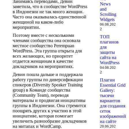
Занимаясь переводами, Девин
News
заметила, что в сообществе WordPress
and
в Индонезии не так много женщин.
Scrolling
Часто она оказывалась единственной
Widgets
женщиной на каком-либо
06.08.202
мероприятии.
2
Поэтому вместе с несколькими
ТОП
членами сообщества она основала
плагинов
местное сообщество Perempuan
для
WordPress. Эта группа открыта для
защиты
всех желающих, но приоритет
сайта на
отдается женщинам в качестве
WordPress
докладчиков на мероприятиях.
04.08.202
2
Девин пошла дальше и поддержала
работу группы по диверсификации
Плагин
спикеров (Diversity Speaker Training
Essential Grid
group) в Команде сообщества
Gallery:
(Community Team), переводя
тысячи
материалы и продвигая инициативы
вариантов
группы в Индонезии. Она стремится
для создания
поощрять других к участию в этой
сеток
инициативе, которая помогает
изображений
увеличить разнообразие докладчиков
на сайте
на митапах и WordCamp.
20.06.202