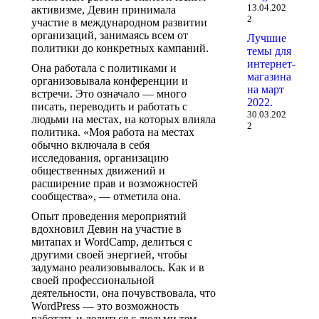
13.04.202
активизме, Девин принимала
2
участие в международном развитии
организаций, занимаясь всем от
Лучшие
политики до конкретных кампаний.
темы для
интернет-
Она работала с политиками и
магазина
организовывала конференции и
на март
встречи. Это означало — много
2022.
писать, переводить и работать с
30.03.202
людьми на местах, на которых влияла
2
политика. «Моя работа на местах
обычно включала в себя
исследования, организацию
общественных движений и
расширение прав и возможностей
сообщества», — отметила она.
Опыт проведения мероприятий
вдохновил Девин на участие в
митапах и WordCamp, делиться с
другими своей энергией, чтобы
задумано реализовывалось. Как и в
своей профессиональной
деятельности, она почувствовала, что
WordPress — это возможность
работать и делиться с людьми тем,