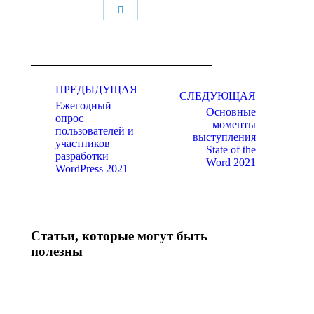
Поделиться
Навигация
по
ПРЕДЫДУЩАЯ
СЛЕДУЮЩАЯ
Ежегодный
записям
Основные
опрос
моменты
пользователей и
Предыдущая
Следующая
выступления
участников
запись:
запись:
State of the
разработки
Word 2021
WordPress 2021
Статьи, которые могут быть
полезны
WordPress
Тенденции
Studio: New
WordPress