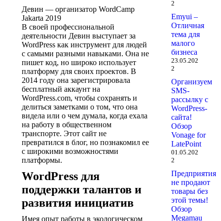
2
Девин — организатор WordCamp
Emyui –
Jakarta 2019
Отличная
В своей профессиональной
тема для
деятельности Девин выступает за
малого
WordPress как инструмент для людей
бизнеса
с самыми разными навыками. Она не
23.05.202
пишет код, но широко использует
2
платформу для своих проектов. В
2014 году она зарегистрировала
Организуем
бесплатный аккаунт на
SMS-
WordPress.com, чтобы сохранять и
рассылку с
делиться заметками о том, что она
WordPress-
видела или о чем думала, когда ехала
сайта!
на работу в общественном
Обзор
транспорте. Этот сайт не
Vonage for
превратился в блог, но познакомил ее
LatePoint
с широкими возможностями
01.05.202
платформы.
2
Предприятия
WordPress для
не продают
поддержки талантов и
товары без
этой темы!
развития инициатив
Обзор
Megamau
Имея опыт работы в экологическом