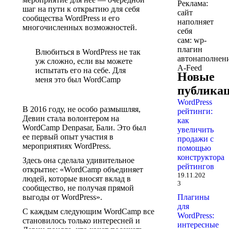
Реклама:
шаг на пути к открытию для себя
сайт
сообщества WordPress и его
наполняет
многочисленных возможностей.
себя
сам: wp-
плагин
Влюбиться в WordPress не так
автонаполнен
уж сложно, если вы можете
A-Feed
испытать его на себе. Для
Новые
меня это был WordCamp
публика
WordPress
В 2016 году, не особо размышляя,
рейтинги:
Девин стала волонтером на
как
WordCamp Denpasar, Бали. Это был
увеличить
ее первый опыт участия в
продажи с
мероприятиях WordPress.
помощью
конструктора
Здесь она сделала удивительное
рейтингов
открытие: «WordCamp объединяет
19.11.202
людей, которые вносят вклад в
3
сообщество, не получая прямой
выгоды от WordPress».
Плагины
для
С каждым следующим WordCamp все
WordPress:
становилось только интересней и
интересные