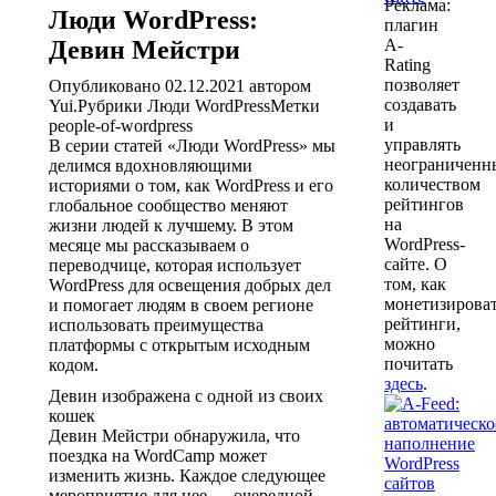
Реклама:
Люди WordPress:
плагин
Девин Мейстри
A-
Rating
позволяет
Опубликовано 02.12.2021 автором
создавать
Yui
.
Рубрики
Люди WordPress
Метки
и
people-of-wordpress
управлять
В серии статей «Люди WordPress» мы
неограничен
делимся вдохновляющими
количеством
историями о том, как WordPress и его
рейтингов
глобальное сообщество меняют
на
жизни людей к лучшему. В этом
WordPress-
месяце мы рассказываем о
сайте. О
переводчице, которая использует
том, как
WordPress для освещения добрых дел
монетизирова
и помогает людям в своем регионе
рейтинги,
использовать преимущества
можно
платформы с открытым исходным
почитать
кодом.
здесь
.
Девин изображена с одной из своих
кошек
Девин Мейстри обнаружила, что
поездка на WordCamp может
изменить жизнь. Каждое следующее
мероприятие для нее — очередной