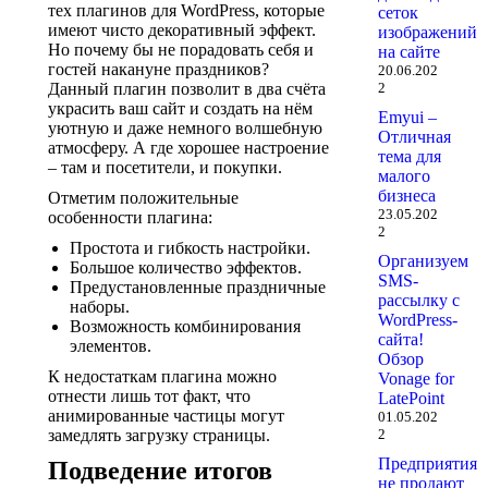
тех плагинов для WordPress, которые
сеток
имеют чисто декоративный эффект.
изображений
Но почему бы не порадовать себя и
на сайте
гостей накануне праздников?
20.06.202
Данный плагин позволит в два счёта
2
украсить ваш сайт и создать на нём
Emyui –
уютную и даже немного волшебную
Отличная
атмосферу. А где хорошее настроение
тема для
– там и посетители, и покупки.
малого
бизнеса
Отметим положительные
23.05.202
особенности плагина:
2
Простота и гибкость настройки.
Организуем
Большое количество эффектов.
SMS-
Предустановленные праздничные
рассылку с
наборы.
WordPress-
Возможность комбинирования
сайта!
элементов.
Обзор
К недостаткам плагина можно
Vonage for
отнести лишь тот факт, что
LatePoint
анимированные частицы могут
01.05.202
замедлять загрузку страницы.
2
Предприятия
Подведение итогов
не продают