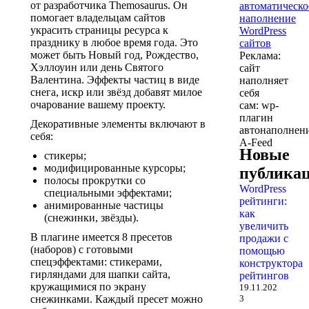
от разработчика Themosaurus. Он
помогает владельцам сайтов
украсить страницы ресурса к
празднику в любое время года. Это
может быть Новый год, Рождество,
Реклама:
Хэллоуин или день Святого
сайт
Валентина. Эффекты частиц в виде
наполняет
снега, искр или звёзд добавят милое
себя
очарование вашему проекту.
сам: wp-
плагин
Декоративные элементы включают в
автонаполнен
себя:
A-Feed
Новые
стикеры;
модифицированные курсоры;
публика
полосы прокрутки со
WordPress
специальными эффектами;
рейтинги:
анимированные частицы
как
(снежинки, звёзды).
увеличить
В плагине имеется 8 пресетов
продажи с
(наборов) с готовыми
помощью
спецэффектами: стикерами,
конструктора
гирляндами для шапки сайта,
рейтингов
кружащимися по экрану
19.11.202
снежинками. Каждый пресет можно
3