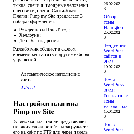
26.02.202
тыква, свечи и имбирные человечки,
3
снеговики, олени, Санта-Клаус.
Плагин Pimp my Site предлагает 3
Обзор
набора оформления:
темы
Harington
Рождество и Новый год;
25.02.202
Хэллоуин;
3
День Благодарения.
Тенденции
Разработчик обещает в скором
WordPress
времени выпустить и другие наборы
сайтов в
украшений.
2023
10.02.202
3
Автоматическое наполнение
сайта
Темы
WordPress
A-Feed
2023:
бесплатные
темы
Настройки плагина
начала года
Pimp my Site
15.01.202
3
Установка плагина не представляет
Топ 5
никаких сложностей: вы загружаете
WordPress
его на сайт по FTP или через панель