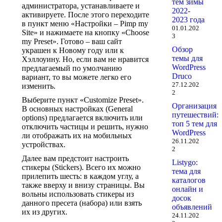
тем зимы
администратора, устанавливаете и
2022-
активируете. После этого переходите
2023 года
в пункт меню «Настройки – Pimp my
01.01.202
Site» и нажимаете на кнопку «Choose
3
my Preset». Готово – ваш сайт
Обзор
украшен к Новому году или к
темы для
Хэллоуину. Но, если вам не нравится
WordPress
предлагаемый по умолчанию
Druco
вариант, то вы можете легко его
27.12.202
изменить.
2
Выберите пункт «Customize Preset».
Организация
В основных настройках (General
путешествий:
options) предлагается включить или
топ 5 тем для
отключить частицы и решить, нужно
WordPress
ли отображать их на мобильных
26.11.202
устройствах.
2
Далее вам предстоит настроить
Listygo:
стикеры (Stickers). Всего их можно
тема для
прилепить шесть: в каждом углу, а
каталогов
также вверху и внизу страницы. Вы
онлайн и
вольны использовать стикеры из
досок
данного пресета (набора) или взять
объявлений
их из других.
24.11.202