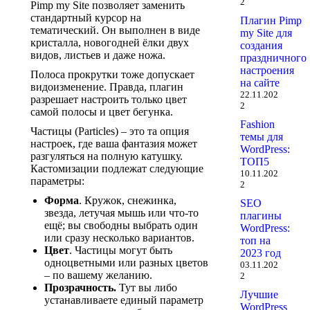
2
Pimp my Site позволяет заменить
стандартный курсор на
Плагин Pimp
тематический. Он выполнен в виде
my Site для
кристалла, новогодней ёлки двух
создания
видов, листьев и даже ножа.
праздничного
настроения
Полоса прокрутки тоже допускает
на сайте
видоизменение. Правда, плагин
22.11.202
разрешает настроить только цвет
2
самой полосы и цвет бегунка.
Fashion
Частицы (Particles) – это та опция
темы для
настроек, где ваша фантазия может
WordPress:
разгуляться на полную катушку.
ТОП5
Кастомизации подлежат следующие
10.11.202
параметры:
2
Форма
. Кружок, снежинка,
SEO
звезда, летучая мышь или что-то
плагины
ещё; вы свободны выбрать один
WordPress:
или сразу несколько вариантов.
топ на
Цвет
. Частицы могут быть
2023 год
одноцветными или разных цветов
03.11.202
– по вашему желанию.
2
Прозрачность.
Тут вы либо
Лучшие
устанавливаете единый параметр
WordPress