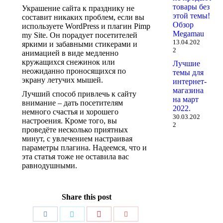
товары без
Украшение сайта к празднику не
этой темы!
составит никаких проблем, если вы
Обзор
используете WordPress и плагин Pimp
Megamau
my Site. Он порадует посетителей
13.04.202
яркими и забавными стикерами и
2
анимацией в виде медленно
кружащихся снежинок или
Лучшие
неожиданно проносящихся по
темы для
экрану летучих мышей.
интернет-
магазина
Лучший способ привлечь к сайту
на март
внимание – дать посетителям
2022.
немного счастья и хорошего
30.03.202
настроения. Кроме того, вы
2
проведёте несколько приятных
минут, с увлечением настраивая
параметры плагина. Надеемся, что и
эта статья тоже не оставила вас
равнодушными.
Share this post
Поделиться
Поделиться
Поделиться
Поделиться