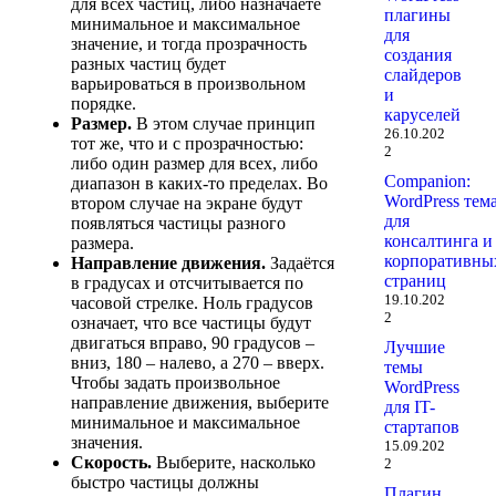
для всех частиц, либо назначаете
плагины
минимальное и максимальное
для
значение, и тогда прозрачность
создания
разных частиц будет
слайдеров
варьироваться в произвольном
и
порядке.
каруселей
Размер.
В этом случае принцип
26.10.202
тот же, что и с прозрачностью:
2
либо один размер для всех, либо
Companion:
диапазон в каких-то пределах. Во
WordPress тем
втором случае на экране будут
для
появляться частицы разного
консалтинга и
размера.
корпоративны
Направление движения.
Задаётся
страниц
в градусах и отсчитывается по
19.10.202
часовой стрелке. Ноль градусов
2
означает, что все частицы будут
двигаться вправо, 90 градусов –
Лучшие
вниз, 180 – налево, а 270 – вверх.
темы
Чтобы задать произвольное
WordPress
направление движения, выберите
для IT-
минимальное и максимальное
стартапов
значения.
15.09.202
Скорость.
Выберите, насколько
2
быстро частицы должны
Плагин