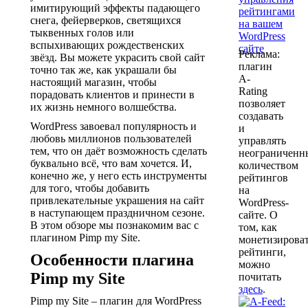
имитирующий эффекты падающего
снега, фейерверков, светящихся
тыквенных голов или
вспыхивающих рождественских
Реклама:
звёзд. Вы можете украсить свой сайт
плагин
точно так же, как украшали бы
A-
настоящий магазин, чтобы
Rating
порадовать клиентов и принести в
позволяет
их жизнь немного волшебства.
создавать
WordPress завоевал популярность и
и
любовь миллионов пользователей
управлять
тем, что он даёт возможность сделать
неограничен
буквально всё, что вам хочется. И,
количеством
конечно же, у него есть инструменты
рейтингов
для того, чтобы добавить
на
привлекательные украшения на сайт
WordPress-
в наступающем праздничном сезоне.
сайте. О
В этом обзоре мы познакомим вас с
том, как
плагином Pimp my Site.
монетизирова
рейтинги,
Особенности плагина
можно
Pimp my Site
почитать
здесь
.
Pimp my Site – плагин для WordPress