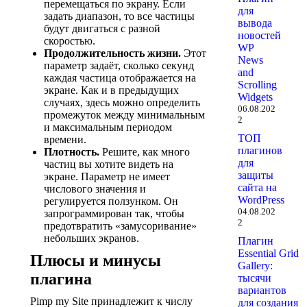
перемещаться по экрану. Если
для
задать диапазон, то все частицы
вывода
будут двигаться с разной
новостей
скоростью.
WP
Продолжительность жизни.
Этот
News
параметр задаёт, сколько секунд
and
каждая частица отображается на
Scrolling
экране. Как и в предыдущих
Widgets
случаях, здесь можно определить
06.08.202
промежуток между минимальным
2
и максимальным периодом
ТОП
времени.
плагинов
Плотность.
Решите, как много
для
частиц вы хотите видеть на
защиты
экране. Параметр не имеет
сайта на
числового значения и
WordPress
регулируется ползунком. Он
04.08.202
запрограммирован так, чтобы
2
предотвратить «замусоривание»
небольших экранов.
Плагин
Essential Grid
Плюсы и минусы
Gallery:
плагина
тысячи
вариантов
Pimp my Site принадлежит к числу
для создания