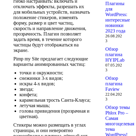
гибко настраивать: включать и
Плагины
отключать эффекты, разрешать их
для
для мобильных устройств, назначать
WordPress:
положение стикеров, изменять
интересные
форму, размер и цвет частиц,
новинки
скорость и направление движения,
2023 года
прозрачность. Плагин позволяет
26.08.202
задать время, в течение которого
3
частицы будут отображаться на
Обзор
экране.
плагина
Pimp my Site предлагает следующие
HYIPLab
варианты анимированных частиц:
07.05.202
3
точки и окружности;
снежинки 3-х видов;
Обзор
искры 4-х видов;
плагина
звезда;
Faview
конфета;
22.04.202
3
карамельная трость Санта-Клауса;
летучая мышь;
Обзор темы
голова привидения (прозрачная и
Phlox Pro –
цветная).
Самая
многоцелевая
Стикеры можно размещать в углах
тема
страницы, и они невероятно
WordPress!
разнообразны: паутина, чёрный кот,