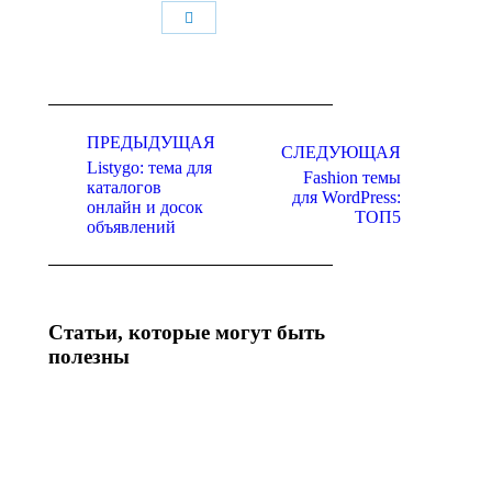
Поделиться
Навигация
по
ПРЕДЫДУЩАЯ
СЛЕДУЮЩАЯ
Listygo: тема для
записям
Fashion темы
каталогов
Предыдущая
Следующая
для WordPress:
онлайн и досок
запись:
запись:
ТОП5
объявлений
Статьи, которые могут быть
полезны
WordPress
Плагины
рейтинги:
для
как
WordPress:
увеличить
интересные