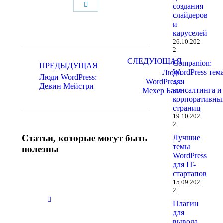
Поделиться
создания
слайдеров
и
каруселей
26.10.202
Навигация
2
по
СЛЕДУЮЩАЯ
Companion:
ПРЕДЫДУЩАЯ
WordPress тем
Люди
записям
Люди WordPress:
Предыдущая
Следующая
для
WordPress:
Девин Мейстри
запись:
запись:
консалтинга и
Мехер Бала
корпоративны
страниц
19.10.202
2
Статьи, которые могут быть
Лучшие
темы
полезны
WordPress
для IT-
стартапов
WordPress
Тенденции
15.09.202
Studio: New
WordPress
2
Debugging
сайтов в
Плагин
Tools for
2023
для
Local
10.02.2023
вывода