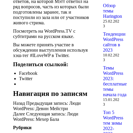
ответов, на которой Мэтт ответил на
Обзор
ряд вопросов, часть из которых были
темы
подготовлены заранее, так и
Harington
поступили из зала или от участников
25.02.202
живого стрима.
3
Посмотреть на WordPress.TV с
Тенденции
субтитрами на русском языке.
WordPress
Вы можете принять участие в
сайтов в
обсуждении выступления используя
2023
хэш-тег #ILoveWP в Twitter.
10.02.202
3
Поделиться ссылкой:
Темы
Facebook
WordPress
Twitter
2023:
бесплатные
темы
Навигация по записям
начала года
15.01.202
Назад Предыдущая запись: Люди
3
WordPress: Девин Мейстри
Топ 5
Далее Следующая запись: Люди
WordPress
WordPress: Мехер Бала
тем зимы
Рубрики
2022-