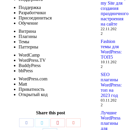
my Site для
Поддержка
создания
Разработчики
праздничного
Присоединиться
настроения
Обучение
на сайте
22.11.202
Витрина
2
Плагины
Fashion
Темы
темы для
Паттерны
WordPress:
WordCamp
ТОП5
WordPress.TV
10.11.202
BuddyPress
2
bbPress
SEO
WordPress.com
плагины
Matt
WordPress:
Приватность
топ на
Открытый код
2023 год
03.11.202
2
Share this post
Лучшие
WordPress
Поделиться
Поделиться
Поделиться
Поделиться
плагины
для