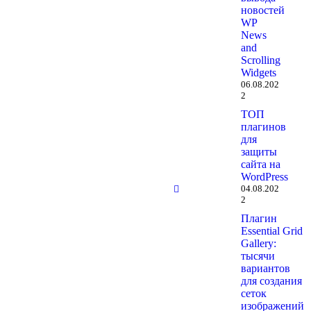
Development
новостей
11.03.2026
WP
News
Люди
Ежегодный
and
WordPress:
опрос
Scrolling
Йордан
пользователей
Widgets
Суарес
и участников
06.08.202
2
10.06.2022
разработки
WordPress
ТОП
2021
плагинов
10.06.2022
для
защиты
Люди
Основные
сайта на
WordPress:
моменты
WordPress
Девин
выступления
04.08.202
2
Мейстри
State of the
10.06.2022
Word 2021
Плагин
10.06.2022
Essential Grid
Gallery:
тысячи
Люди
Люди
вариантов
WordPress:
WordPress:
для создания
Тайлер
Тияна
сеток
Лау
Андреич
изображений
10.06.2022
10.06.2022