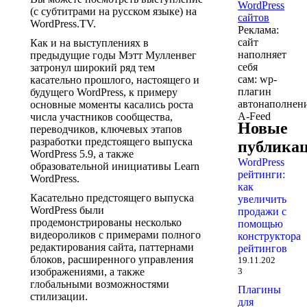
(с субтитрами на русском языке) на
WordPress.TV.
Реклама:
сайт
Как и на выступлениях в
наполняет
предыдущие годы Мэтт Мулленвег
себя
затронул широкий ряд тем
сам: wp-
касательно прошлого, настоящего и
плагин
будущего WordPress, к примеру
автонаполнен
основные моменты касались роста
A-Feed
числа участников сообщества,
Новые
переводчиков, ключевых этапов
разработки предстоящего выпуска
публика
WordPress 5.9, а также
WordPress
образовательной инициативы Learn
рейтинги:
WordPress.
как
Касательно предстоящего выпуска
увеличить
WordPress были
продажи с
продемонстрированы несколько
помощью
видеороликов с примерами полного
конструктора
редактирования сайта, паттернами
рейтингов
блоков, расширенного управления
19.11.202
изображениями, а также
3
глобальными возможностями
Плагины
стилизации.
для