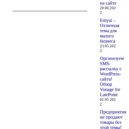
на сайте
20.06.202
2
Emyui –
Отличная
тема для
малого
бизнеса
23.05.202
2
Организуем
SMS-
рассылку с
WordPress-
сайта!
Обзор
Vonage for
LatePoint
01.05.202
2
Предприятия
не продают
товары без
этой темы!