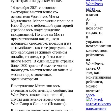
субтитрами на русском языке.
14 декабря 2021 состоялось
Реклама:
ежегодное выступление со-
плагин
основателя WordPress Мэтта
A-
Мулленвега. Мероприятие прошло в
Rating
Нью Йорке с небольшой аудиторией
позволяет
(требовалось подтверждение
создавать
вакцинации). По словам Мэтта
и
присутствовали как те, «кто
управлять
добирался самолетом, поездом и на
неограничен
автомобиле», так и те (виртуально),
количеством
кто наблюдал за живым стримом
рейтингов
онлайн, из дома, с работы или с
на
иного места. В одиннадцати странах
WordPress-
более 300 зрителей вместе могли
сайте. О
наблюдать выступление онлайн в 26
том, как
местах подготовленных
монетизирова
организаторами.
рейтинги,
Выступление Мэтта явилось
можно
значимым событием для сообщества
почитать
WordPress, также как и первый,
здесь
.
спустя длительное время очный
WordCamp в Севилье (Испания).
Вы можете посмотреть выступление