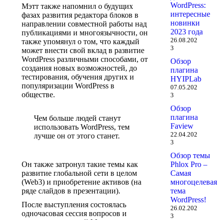
WordPress:
Мэтт также напомнил о будущих
интересные
фазах развития редактора блоков в
новинки
направлении совместной работы над
2023 года
публикациями и многоязычности, он
26.08.202
также упомянул о том, что каждый
3
может внести свой вклад в развитие
WordPress различными способами, от
Обзор
создания новых возможностей, до
плагина
тестирования, обучения других и
HYIPLab
популяризации WordPress в
07.05.202
обществе.
3
Обзор
плагина
Чем больше людей станут
Faview
использовать WordPress, тем
22.04.202
лучше он от этого станет.
3
Обзор темы
Он также затронул такие темы как
Phlox Pro –
развитие глобальной сети в целом
Самая
(Web3) и приобретение активов (на
многоцелевая
ряде слайдов в презентации).
тема
WordPress!
После выступления состоялась
26.02.202
одночасовая сессия вопросов и
3