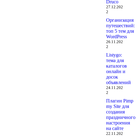
Druco
27.12.202
2
Организация
путешествий:
топ 5 тем для
WordPress
26.11.202
2
Listygo:
тема для
каталогов
онлайн и
досок
объявлений
24.11.202
2
Плагин Pimp
my Site для
создания
праздничного
настроения
на сайте
22.11.202