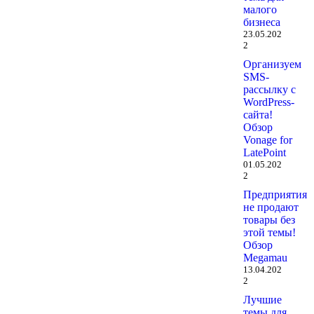
малого
бизнеса
23.05.202
2
Организуем
SMS-
рассылку с
WordPress-
сайта!
Обзор
Vonage for
LatePoint
01.05.202
2
Предприятия
не продают
товары без
этой темы!
Обзор
Megamau
13.04.202
2
Лучшие
темы для