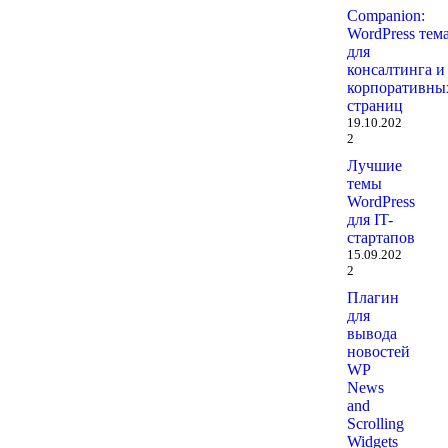
Companion:
WordPress тем
для
консалтинга и
корпоративны
страниц
19.10.202
2
Лучшие
темы
WordPress
для IT-
стартапов
15.09.202
2
Плагин
для
вывода
новостей
WP
News
and
Scrolling
Widgets