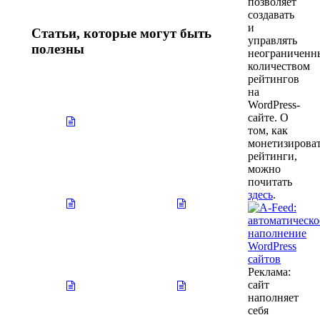
позволяет
создавать
и
Статьи, которые могут быть
управлять
полезны
неограничен
количеством
рейтингов
на
Нет
Нет
WordPress-
заголовка
заголовка
сайте. О
29.10.2025
29.10.2025
том, как
монетизирова
рейтинги,
можно
Нет
Нет
почитать
заголовка
заголовка
здесь
.
29.10.2025
29.10.2025
Нет
Нет
Реклама:
заголовка
заголовка
сайт
29.10.2025
29.10.2025
наполняет
себя