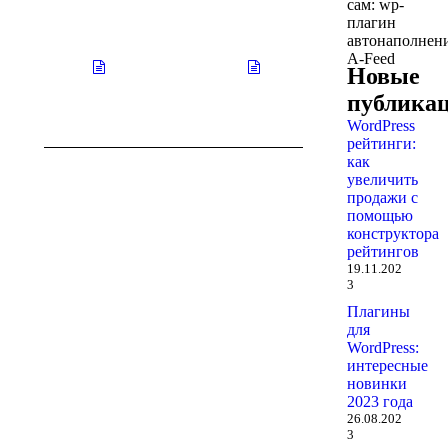
сам: wp-
плагин
Нет
Нет
автонаполнен
заголовка
заголовка
A-Feed
29.10.2025
29.10.2025
Новые
публика
WordPress
рейтинги:
как
увеличить
продажи с
помощью
конструктора
рейтингов
19.11.202
3
Плагины
для
WordPress:
интересные
новинки
2023 года
26.08.202
3