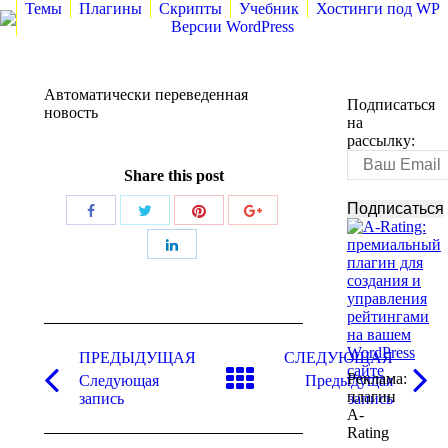
Темы
Плагины
Скрипты
Учебник
Хостинги под WP
Версии WordPress
Автоматически переведенная
Подписаться
новость
на
рассылку:
Share this post
Поделиться
Поделиться
Поделиться
Поделиться
Поделиться
Навигация
по
ПРЕДЫДУЩАЯ
СЛЕДУЮЩАЯ
Реклама:
Следующая
Предыдущая
записям
Предыдущая
Следующая
плагин
запись
запись
запись:
запись:
A-
Rating