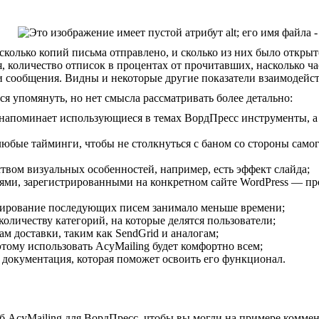
сколько копий письма отправлено, и сколько из них было открыт
, количество отписок в процентах от прочитавших, насколько ча
 сообщения. Видны и некоторые другие показатели взаимодейст
ся упомянуть, но нет смысла рассматривать более детально:
 напоминает использующиеся в темах ВордПресс инструменты, а
юбые тайминги, чтобы не столкнуться с баном со стороны само
твом визуальных особенностей, например, есть эффект слайда;
ями, зарегистрированными на конкретном сайте WordPress — пр
мирование последующих писем занимало меньше времени;
количеству категорий, на которые делятся пользователи;
 доставки, таким как SendGrid и аналогам;
тому использовать AcyMailing будет комфортно всем;
 документация, которая поможет освоить его функционал.
б AcyMailing для ВордПресс, чтобы вы могли на примере коммен