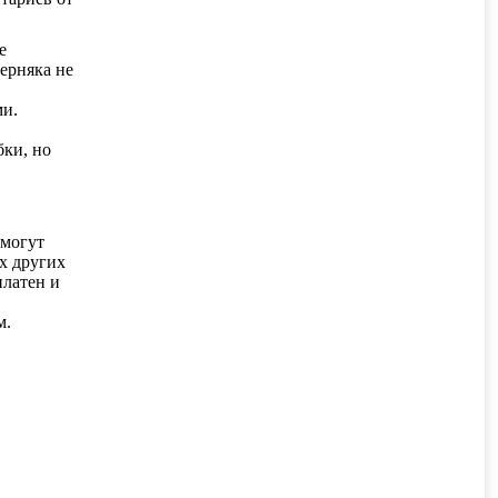
е
ерняка не
ми.
бки, но
 могут
х других
платен и
м.