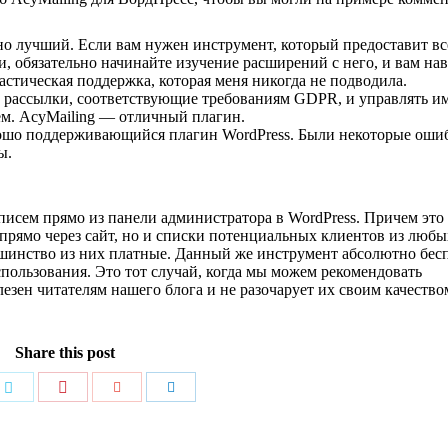
о лучший. Если вам нужен инструмент, который предоставит вс
 обязательно начинайте изучение расширений с него, и вам нав
астическая поддержка, которая меня никогда не подводила.
ь рассылки, соответствующие требованиям GDPR, и управлять и
ем. AcyMailing — отличный плагин.
рошо поддерживающийся плагин WordPress. Были некоторые оши
ы.
писем прямо из панели администратора в WordPress. Причем это
прямо через сайт, но и списки потенциальных клиентов из любы
ьшинство из них платные. Данный же инструмент абсолютно бес
ользования. Это тот случай, когда мы можем рекомендовать
езен читателям нашего блога и не разочарует их своим качество
Share this post
Поделиться
ться
Поделиться
Поделиться
Поделиться