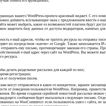
 лучше понять его функционал.
страницах вашего WordPress-проекта красивый виджет. С его по
можно добавить всплывающие окна с предложением ввести e-mai
айта может выбрать, какие из возможностей плагина будут дост
жно защитить базу данных от доступа модераторов, нанятых для
ость e-mail адресов, чтобы не тратить ресурсы на отправку пис
еряет их посредством «капчи» от Google. Также записывается IP-
 отправить ему письмо, противоречащее законам его страны. Пр
обственный e-mail адрес через сайт на WordPress. Вы можете вы
го ресурса.
обы делать раздельные рассылки для каждой из них;
время регистрации;
ся от получения писем.
ьма могут отправляться в какое-то конкретное, заранее заплани
сти от поведения пользователя WordPress. Например, приветств
жения. Во время создания серийной новостной рассылки можно у
едыдущего сообщения будет высылаться следующее письмо. Отд
ованных на WooCommerce: если пользователь ушел с сайта, не за