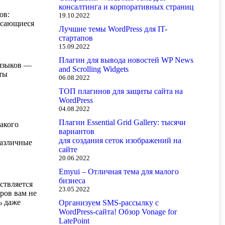
консалтинга и корпоративных страниц
ов:
19.10.2022
касающиеся
Лучшие темы WordPress для IT-
стартапов
15.09.2022
Плагин для вывода новостей WP News
 языков —
and Scrolling Widgets
ты
06.08.2022
ТОП плагинов для защиты сайта на
WordPress
04.08.2022
Плагин Essential Grid Gallery: тысячи
какого
вариантов
для создания сеток изображений на
различные
сайте
20.06.2022
Emyui – Отличная тема для малого
бизнеса
ствляется
23.05.2022
ров вам не
ь даже
Организуем SMS-рассылку с
WordPress-сайта! Обзор Vonage for
LatePoint