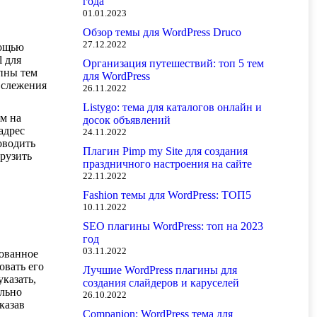
года
01.01.2023
Обзор темы для WordPress Druco
27.12.2022
мощью
l для
Организация путешествий: топ 5 тем
упны тем
для WordPress
 слежения
26.11.2022
Listygo: тема для каталогов онлайн и
ем на
досок объявлений
адрес
24.11.2022
оводить
Плагин Pimp my Site для создания
грузить
праздничного настроения на сайте
22.11.2022
Fashion темы для WordPress: ТОП5
10.11.2022
SEO плагины WordPress: топ на 2023
год
03.11.2022
рованное
овать его
Лучшие WordPress плагины для
казать,
создания слайдеров и каруселей
ельно
26.10.2022
казав
Companion: WordPress тема для