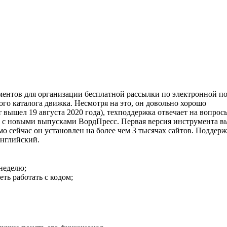
ментов для организации бесплатной рассылки по электронной по
го каталога движка. Несмотря на это, он довольно хорошо
 вышел 19 августа 2020 года), техподдержка отвечает на вопрос
ти с новыми выпусками ВордПресс. Первая версия инструмента в
рямо сейчас он установлен на более чем 3 тысячах сайтов. Поддер
английский.
 неделю;
ть работать с кодом;