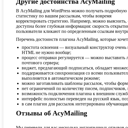
Другие достоинства AcyMailing
В AcyMailing для WordPress можно получать подробную
статистику по вашим рассылкам, чтобы вовремя
корректировать стратегию. Например, можно выяснить, 
доступна более глубокая информация: скорость открытия
пользователи кликают по определенным ссылкам внутри
Перечень достоинств плагина AcyMailing, которые хочет
простота освоения — визуальный конструктор очень
HTML не нужно вообще;
процесс отправки регулируется — можно выставить л
почтового сервера;
виджет, предлагающий подписаться, обладает множес
поддерживается синхронизация со всеми пользовател
выполняется в автоматическом режиме;
можно заготавливать шаблоны рассылок, чтобы фор
нет ограничений по количеству писем, подписчиков, 
возможность подключения плагина к внешним службам
интерфейс полностью переведен на русский язык, поэ
в сам плагин для рассылок интегрирована обучающая
Отзывы об AcyMailing
Мы перевели для вас несколько англоязычных отзывов о