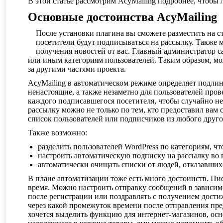
В этой статье рассмотрим AcyMailing подробнее, чтобы
Основные достоинства AcyMailing
После установки плагина вы сможете разместить на 
посетители будут подписываться на рассылку. Также 
получения новостей от вас. Главный администратор с
или иным категориям пользователей. Таким образом, мо
за другими частями проекта.
AcyMailing в автоматическом режиме определяет подлинн
ненастоящие, а также незаметно для пользователей пров
каждого подписавшегося посетителя, чтобы случайно не
рассылку можно не только по тем, кто предоставил вам с
список пользователей или подписчиков из любого друго
Также возможно:
разделить пользователей WordPress по категориям, чт
настроить автоматическую подписку на рассылку во 
автоматически очищать списки от людей, отказавших
В плане автоматизации тоже есть много достоинств. Пис
время. Можно настроить отправку сообщений в зависимо
после регистрации или поздравлять с получением дости
через какой промежуток времени после отправления пр
хочется выделить функцию для интернет-магазинов, осн