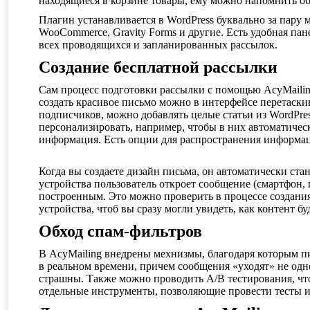
находящиеся в корзине товары, ему можно напомнить об 
Плагин устанавливается в WordPress буквально за пару
WooCommerce, Gravity Forms и другие. Есть удобная пан
всех проводящихся и запланированных рассылок.
Создание бесплатной рассылки
Сам процесс подготовки рассылки с помощью AcyMailin
создать красивое письмо можно в интерфейсе перетаск
подписчиков, можно добавлять целые статьи из WordP
персонализировать, например, чтобы в них автоматичес
информация. Есть опции для распространения информации
Когда вы создаете дизайн письма, он автоматически стан
устройства пользователь откроет сообщение (смартфон, 
построенным. Это можно проверить в процессе создани
устройства, чтоб вы сразу могли увидеть, как контент бу
Обход спам-фильтров
В AcyMailing внедрены мехнизмы, благодаря которым п
в реальном времени, причем сообщения «уходят» не одн
страшны. Также можно проводить A/B тестирования, чт
отдельные инструменты, позволяющие провести тесты и