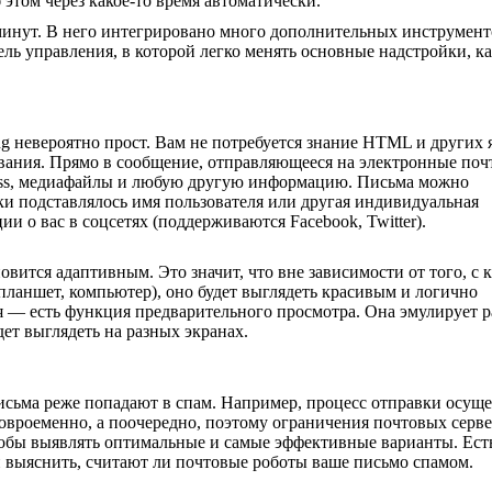
этом через какое-то время автоматически.
 минут. В него интегрировано много дополнительных инструмент
ель управления, в которой легко менять основные надстройки, 
g невероятно прост. Вам не потребуется знание HTML и других
ивания. Прямо в сообщение, отправляющееся на электронные поч
ress, медиафайлы и любую другую информацию. Письма можно
ки подставлялось имя пользователя или другая индивидуальная
 о вас в соцсетях (поддерживаются Facebook, Twitter).
овится адаптивным. Это значит, что вне зависимости от того, с 
планшет, компьютер), оно будет выглядеть красивым и логично
я — есть функция предварительного просмотра. Она эмулирует 
дет выглядеть на разных экранах.
исьма реже попадают в спам. Например, процесс отправки осуще
овроеменно, а поочередно, поэтому ограничения почтовых серве
обы выявлять оптимальные и самые эффективные варианты. Ест
 выяснить, считают ли почтовые роботы ваше письмо спамом.