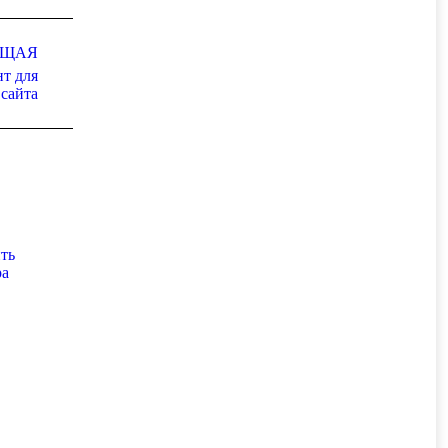
ЮЩАЯ
т для
сайта
ть
ра