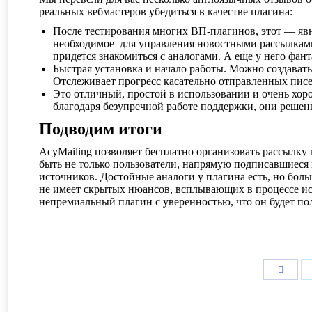
реальных вебмастеров убедиться в качестве плагина:
После тестирования многих ВП-плагинов, этот — явн
необходимое для управления новостными рассылками,
придется знакомиться с аналогами. А еще у него фант
Быстрая установка и начало работы. Можно создават
Отслеживает прогресс касательно отправленных пис
Это отличный, простой в использовании и очень хо
благодаря безупречной работе поддержки, они решен
Подводим итоги
AcyMailing позволяет бесплатно организовать рассылку 
быть не только пользователи, напрямую подписавшиеся 
источников. Достойные аналоги у плагина есть, но бол
не имеет скрытых нюансов, всплывающих в процессе исп
непремиальный плагин с уверенностью, что он будет пол
Подели