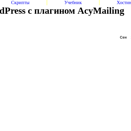
Скрипты
Учебник
Хости
Press с плагином AcyMailing
Сен