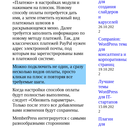
для
«Платежи» в настройках модуля и
создания
нажимаем на плюсик. Новому
слайдеров
способу оплаты потребуется дать
и
имя, а затем отметить нужный вид
каруселей
платежных шлюзов в
26.10.202
раскрывающемся меню. Далее
2
требуется заполнить информацию по
новому методу платежей. Так, для
Companion:
классических платежей PayPal нужен
WordPress тем
адрес электронной почты, под
для
которым вы зарегистрированы вами
консалтинга и
в платежной системе.
корпоративны
страниц
Можно подключить не один, а сразу
19.10.202
несколько видов оплаты, просто
2
кликая на плюс и повторяя все
Лучшие
требуемые шаги.
темы
Когда настройки способов оплаты
WordPress
будут полностью выполнены,
для IT-
следует «Обновить параметры».
стартапов
Только после этого все добавленные
15.09.202
вами изменения будут сохранены.
2
MemberPress интегрируется с самыми
Плагин
разнообразными сторонними
для