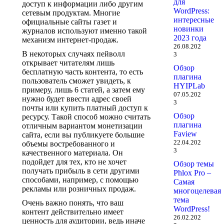
для
доступ к информации либо другим
WordPress:
сетевым продуктам. Многие
интересные
официальные сайты газет и
новинки
журналов используют именно такой
2023 года
механизм интернет-продаж.
26.08.202
В некоторых случаях пейволл
3
открывает читателям лишь
Обзор
бесплатную часть контента, то есть
плагина
пользователь сможет увидеть, к
HYIPLab
примеру, лишь 6 статей, а затем ему
07.05.202
нужно будет ввести адрес своей
3
почты или купить платный доступ к
Обзор
ресурсу. Такой способ можно считать
плагина
отличным вариантом монетизации
Faview
сайта, если вы публикуете большие
22.04.202
объемы востребованного и
3
качественного материала. Он
подойдет для тех, кто не хочет
Обзор темы
получать прибыль в сети другими
Phlox Pro –
способами, например, с помощью
Самая
рекламы или розничных продаж.
многоцелевая
тема
Очень важно понять, что ваш
WordPress!
контент действительно имеет
26.02.202
ценность для аудитории, ведь иначе