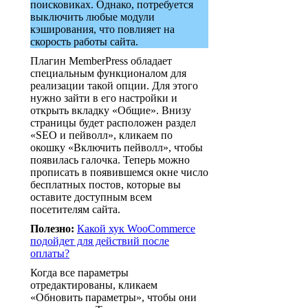
поисковиках. Однако, потребуется
выключить любые модули
кэширования, что повлияет на
скорость работы сайта.
Плагин MemberPress обладает
специальным функционалом для
реализации такой опции. Для этого
нужно зайти в его настройки и
открыть вкладку «Общие». Внизу
страницы будет расположен раздел
«SEO и пейволл», кликаем по
окошку «Включить пейволл», чтобы
появилась галочка. Теперь можно
прописать в появившемся окне число
бесплатных постов, которые вы
оставите доступным всем
посетителям сайта.
Полезно:
Какой хук WooCommerce
подойдет для действий после
оплаты?
Когда все параметры
отредактированы, кликаем
«Обновить параметры», чтобы они