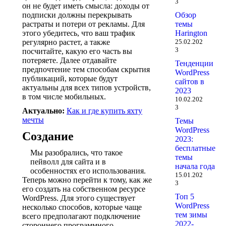
3
он не будет иметь смысла: доходы от
Обзор
подписки должны перекрывать
темы
растраты и потери от рекламы. Для
Harington
этого убедитесь, что ваш трафик
25.02.202
регулярно растет, а также
3
посчитайте, какую его часть вы
потеряете. Далее отдавайте
Тенденции
предпочтение тем способам скрытия
WordPress
публикаций, которые будут
сайтов в
актуальны для всех типов устройств,
2023
в том числе мобильных.
10.02.202
3
Актуально:
Как и где купить яхту
мечты
Темы
WordPress
Создание
2023:
бесплатные
Мы разобрались, что такое
темы
пейволл для сайта и в
начала года
особенностях его использования.
15.01.202
Теперь можно перейти к тому, как же
3
его создать на собственном ресурсе
Топ 5
WordPress. Для этого существует
WordPress
несколько способов, которые чаще
тем зимы
всего предполагают подключение
2022-
стороннего программного