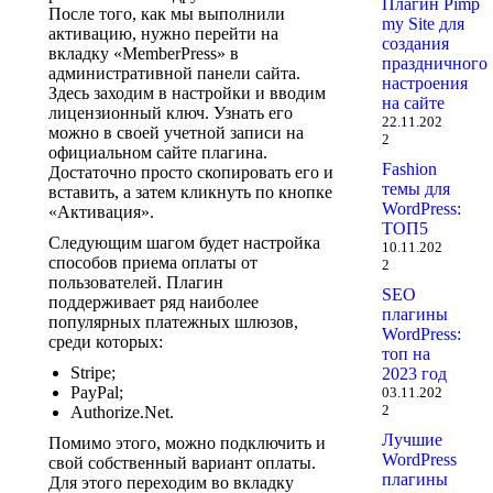
Плагин Pimp
После того, как мы выполнили
my Site для
активацию, нужно перейти на
создания
вкладку «MemberPress» в
праздничного
административной панели сайта.
настроения
Здесь заходим в настройки и вводим
на сайте
лицензионный ключ. Узнать его
22.11.202
можно в своей учетной записи на
2
официальном сайте плагина.
Fashion
Достаточно просто скопировать его и
темы для
вставить, а затем кликнуть по кнопке
WordPress:
«Активация».
ТОП5
Следующим шагом будет настройка
10.11.202
способов приема оплаты от
2
пользователей. Плагин
SEO
поддерживает ряд наиболее
плагины
популярных платежных шлюзов,
WordPress:
среди которых:
топ на
Stripe;
2023 год
PayPal;
03.11.202
2
Authorize.Net.
Лучшие
Помимо этого, можно подключить и
WordPress
свой собственный вариант оплаты.
плагины
Для этого переходим во вкладку