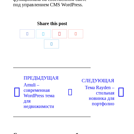
под управлением CMS WordPress.
Share this post
Поделиться
Поделиться
Поделиться
Поделиться
Поделиться
Навигация
по
ПРЕДЫДУЩАЯ
СЛЕДУЮЩАЯ
Amuli –
записям
Тема Rayden –
современная
стильная
Предыдущая
Следующая
WordPress тема
новинка для
запись:
запись:
для
портфолио
недвижимости