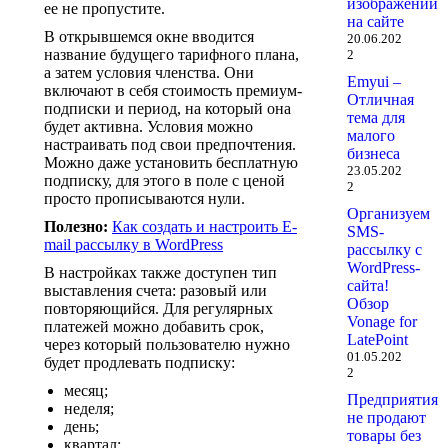
изображений
ее не пропустите.
на сайте
В открывшемся окне вводится
20.06.202
название будущего тарифного плана,
2
а затем условия членства. Они
Emyui –
включают в себя стоимость премиум-
Отличная
подписки и период, на который она
тема для
будет активна. Условия можно
малого
настраивать под свои предпочтения.
бизнеса
Можно даже установить бесплатную
23.05.202
подписку, для этого в поле с ценой
2
просто прописываются нули.
Организуем
Полезно:
Как создать и настроить E-
SMS-
mail рассылку в WordPress
рассылку с
WordPress-
В настройках также доступен тип
сайта!
выставления счета: разовый или
Обзор
повторяющийся. Для регулярных
Vonage for
платежей можно добавить срок,
LatePoint
через который пользователю нужно
01.05.202
будет продлевать подписку:
2
месяц;
Предприятия
неделя;
не продают
день;
товары без
квартал;