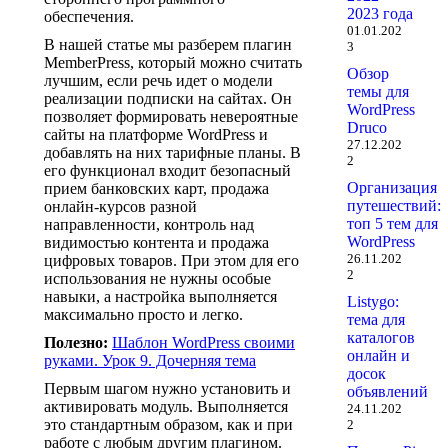
2023 года
обеспечения.
01.01.202
В нашей статье мы разберем плагин
3
MemberPress, который можно считать
Обзор
лучшим, если речь идет о модели
темы для
реализации подписки на сайтах. Он
WordPress
позволяет формировать невероятные
Druco
сайты на платформе WordPress и
27.12.202
добавлять на них тарифные планы. В
2
его функционал входит безопасный
Организация
прием банковских карт, продажа
путешествий:
онлайн-курсов разной
топ 5 тем для
направленности, контроль над
WordPress
видимостью контента и продажа
26.11.202
цифровых товаров. При этом для его
2
использования не нужны особые
навыки, а настройка выполняется
Listygo:
максимально просто и легко.
тема для
каталогов
Полезно:
Шаблон WordPress своими
онлайн и
руками. Урок 9. Дочерняя тема
досок
Первым шагом нужно установить и
объявлений
активировать модуль. Выполняется
24.11.202
это стандартным образом, как и при
2
работе с любым другим плагином.