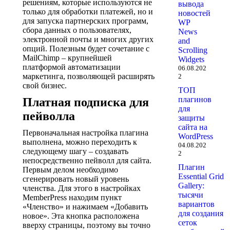
решениям, которые используются не
вывода
только для обработки платежей, но и
новостей
для запуска партнерских программ,
WP
сбора данных о пользователях,
News
электронной почты и многих других
and
опций. Полезным будет сочетание с
Scrolling
MailChimp – крупнейшей
Widgets
платформой автоматизации
06.08.202
маркетинга, позволяющей расширять
2
свой бизнес.
ТОП
плагинов
Платная подписка для
для
пейволла
защиты
сайта на
Первоначальная настройка плагина
WordPress
выполнена, можно переходить к
04.08.202
следующему шагу – создавать
2
непосредственно пейволл для сайта.
Плагин
Первым делом необходимо
Essential Grid
сгенерировать новый уровень
Gallery:
членства. Для этого в настройках
тысячи
MemberPress находим пункт
вариантов
«Членство» и нажимаем «Добавить
для создания
новое». Эта кнопка расположена
сеток
вверху страницы, поэтому вы точно