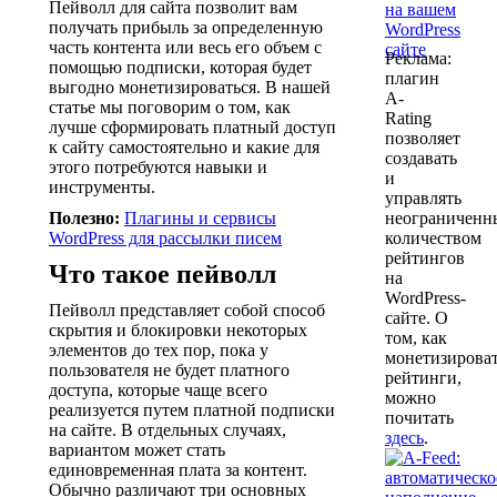
Пейволл для сайта позволит вам
получать прибыль за определенную
часть контента или весь его объем с
Реклама:
помощью подписки, которая будет
плагин
выгодно монетизироваться. В нашей
A-
статье мы поговорим о том, как
Rating
лучше сформировать платный доступ
позволяет
к сайту самостоятельно и какие для
создавать
этого потребуются навыки и
и
инструменты.
управлять
неограничен
Полезно:
Плагины и сервисы
количеством
WordPress для рассылки писем
рейтингов
Что такое пейволл
на
WordPress-
Пейволл представляет собой способ
сайте. О
скрытия и блокировки некоторых
том, как
элементов до тех пор, пока у
монетизирова
пользователя не будет платного
рейтинги,
доступа, которые чаще всего
можно
реализуется путем платной подписки
почитать
на сайте. В отдельных случаях,
здесь
.
вариантом может стать
единовременная плата за контент.
Обычно различают три основных