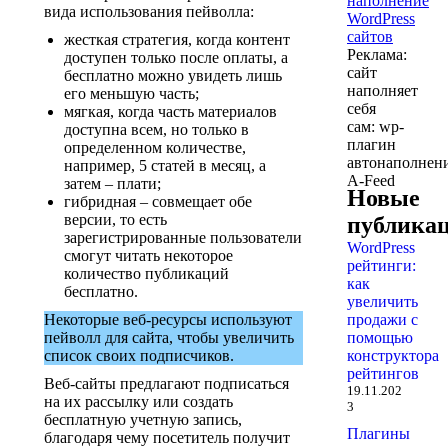
вида использования пейволла:
жесткая стратегия, когда контент
Реклама:
доступен только после оплаты, а
сайт
бесплатно можно увидеть лишь
наполняет
его меньшую часть;
себя
мягкая, когда часть материалов
сам: wp-
доступна всем, но только в
плагин
определенном количестве,
автонаполнен
например, 5 статей в месяц, а
A-Feed
затем – плати;
Новые
гибридная – совмещает обе
версии, то есть
публика
зарегистрированные пользователи
WordPress
смогут читать некоторое
рейтинги:
количество публикаций
как
бесплатно.
увеличить
продажи с
Некоторые веб-ресурсы используют
помощью
пейволл для сайта, чтобы увеличить
конструктора
список своих подписчиков.
рейтингов
Веб-сайты предлагают подписаться
19.11.202
на их рассылку или создать
3
бесплатную учетную запись,
Плагины
благодаря чему посетитель получит