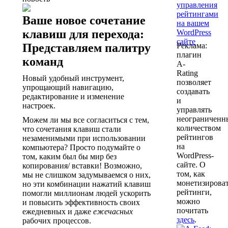
Ваше новое сочетание
клавиш для перехода:
Реклама:
Представляем палитру
плагин
команд
A-
Rating
Новый удобный инструмент,
позволяет
упрощающий навигацию,
создавать
редактирование и изменение
и
настроек.
управлять
неограничен
Можем ли мы все согласиться с тем,
количеством
что сочетания клавиш стали
рейтингов
незаменимыми при использовании
на
компьютера? Просто подумайте о
WordPress-
том, каким был бы мир без
сайте. О
копирования/ вставки! Возможно,
том, как
мы не слишком задумываемся о них,
монетизирова
но эти комбинации нажатий клавиш
рейтинги,
помогли миллионам людей ускорить
можно
и повысить эффективность своих
почитать
ежедневных и даже
ежечасных
здесь
.
рабочих процессов.