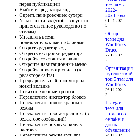
перед публикацией
тем зимы
Выйти из редактора кода
2022-
Скрыть панировочные сухари
2023 года
Узнать о стилях (чтобы запустить
01.01.202
3
приветственное руководство по
стилям)
Обзор
Управлять всеми
темы для
пользовательскими шаблонами
WordPress
Открыть редактор кода
Druco
Открыть настройки редактора
27.12.202
Откройте сочетания клавиш
2
Откройте навигационные меню
Организация
Откройте просмотр списка (в
путешествий:
редакторе сайта)
топ 5 тем для
Предварительный просмотр на
WordPress
новой вкладке
26.11.202
Показать хлебные крошки
2
Переключите инспектор блоков
Переключите полноэкранный
Listygo:
режим
тема для
Переключите просмотр списка (в
каталогов
редакторе сообщений)
онлайн и
Переключите боковую панель
досок
настроек
объявлений
Переключите режим spotlight
24.11.202