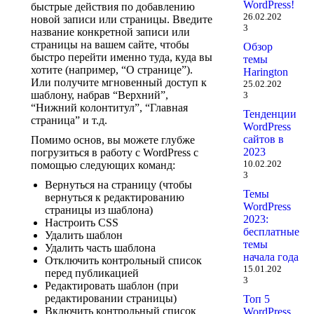
WordPress!
быстрые действия по добавлению
26.02.202
новой записи или страницы. Введите
3
название конкретной записи или
страницы на вашем сайте, чтобы
Обзор
быстро перейти именно туда, куда вы
темы
хотите (например, “О странице”).
Harington
Или получите мгновенный доступ к
25.02.202
шаблону, набрав “Верхний”,
3
“Нижний колонтитул”, “Главная
Тенденции
страница” и т.д.
WordPress
сайтов в
Помимо основ, вы можете глубже
2023
погрузиться в работу с WordPress с
10.02.202
помощью следующих команд:
3
Вернуться на страницу (чтобы
Темы
вернуться к редактированию
WordPress
страницы из шаблона)
2023:
Настроить CSS
бесплатные
Удалить шаблон
темы
Удалить часть шаблона
начала года
Отключить контрольный список
15.01.202
перед публикацией
3
Редактировать шаблон (при
редактировании страницы)
Топ 5
Включить контрольный список
WordPress