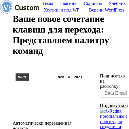
Темы
Плагины
Скрипты
Учебник
Хостинги под WP
Версии WordPress
Ваше новое сочетание
клавиш для перехода:
Представляем палитру
команд
Подписаться
WPN
Дек
4
2023
на
рассылку:
Автоматически переведенная
новость