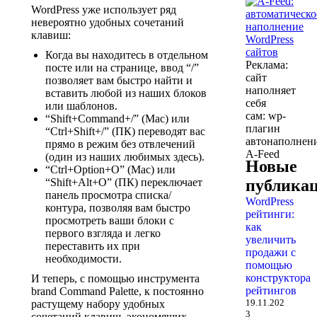
WordPress уже использует ряд
невероятно удобных сочетаний
клавиш:
Когда вы находитесь в отдельном
Реклама:
посте или на странице, ввод “/”
сайт
позволяет вам быстро найти и
наполняет
вставить любой из наших блоков
себя
или шаблонов.
сам: wp-
“Shift+Command+/” (Mac) или
плагин
“Ctrl+Shift+/” (ПК) переводят вас
автонаполнен
прямо в режим без отвлечений
A-Feed
(один из наших любимых здесь).
Новые
“Ctrl+Option+O” (Mac) или
публика
“Shift+Alt+O” (ПК) переключает
панель просмотра списка/
WordPress
контура, позволяя вам быстро
рейтинги:
просмотреть ваши блоки с
как
первого взгляда и легко
увеличить
переставить их при
продажи с
необходимости.
помощью
конструктора
И теперь, с помощью инструмента
рейтингов
brand Command Palette, к постоянно
19.11.202
растущему набору удобных
3
сочетаний клавиш, экономящих