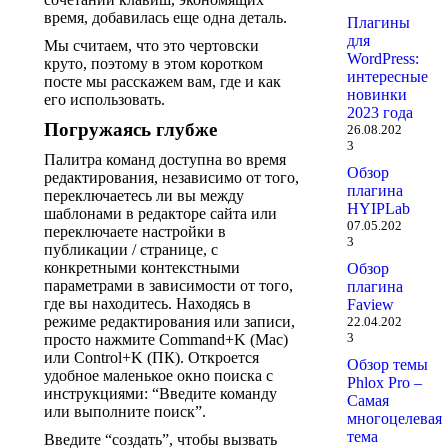
время, добавилась еще одна деталь.
Плагины
для
Мы считаем, что это чертовски
WordPress:
круто, поэтому в этом коротком
интересные
посте мы расскажем вам, где и как
новинки
его использовать.
2023 года
Погружаясь глубже
26.08.202
3
Палитра команд доступна во время
Обзор
редактирования, независимо от того,
плагина
переключаетесь ли вы между
HYIPLab
шаблонами в редакторе сайта или
07.05.202
переключаете настройки в
3
публикации / странице, с
конкретными контекстными
Обзор
параметрами в зависимости от того,
плагина
где вы находитесь. Находясь в
Faview
режиме редактирования или записи,
22.04.202
3
просто нажмите Command+K (Mac)
или Control+K (ПК). Откроется
Обзор темы
удобное маленькое окно поиска с
Phlox Pro –
инструкциями: “Введите команду
Самая
или выполните поиск”.
многоцелевая
тема
Введите “создать”, чтобы вызвать