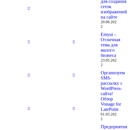
для создания
заголовка
заголовка
сеток
29.10.2025
29.10.2025
изображений
на сайте
20.06.202
2
Нет
Нет
Emyui –
заголовка
заголовка
Отличная
29.10.2025
29.10.2025
тема для
малого
бизнеса
23.05.202
Нет
Нет
2
заголовка
заголовка
Организуем
29.10.2025
29.10.2025
SMS-
рассылку с
WordPress-
сайта!
Нет
Нет
Обзор
заголовка
заголовка
Vonage for
29.10.2025
29.10.2025
LatePoint
01.05.202
2
Предприятия