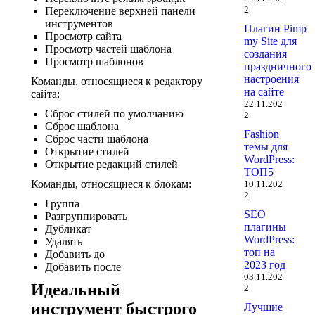
2
Переключение верхней панели
инструментов
Плагин Pimp
Просмотр сайта
my Site для
Просмотр частей шаблона
создания
Просмотр шаблонов
праздничного
настроения
Команды, относящиеся к редактору
на сайте
сайта:
22.11.202
Сброс стилей по умолчанию
2
Сброс шаблона
Fashion
Сброс части шаблона
темы для
Открытие стилей
WordPress:
Открытие редакций стилей
ТОП5
Команды, относящиеся к блокам:
10.11.202
2
Группа
SEO
Разгруппировать
плагины
Дубликат
WordPress:
Удалять
топ на
Добавить до
2023 год
Добавить после
03.11.202
Идеальный
2
инструмент быстрого
Лучшие