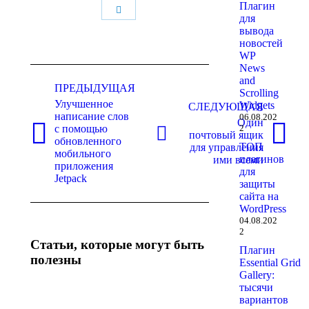
Плагин
Поделиться
для
вывода
новостей
WP
News
Навигация
and
по
ПРЕДЫДУЩАЯ
Scrolling
Улучшенное
Widgets
записям
СЛЕДУЮЩАЯ
написание слов
06.08.202
Один
2
с помощью
почтовый ящик
Предыдущая
Следующая
обновленного
ТОП
для управления
запись:
запись:
мобильного
плагинов
ими всеми
приложения
для
Jetpack
защиты
сайта на
WordPress
04.08.202
2
Статьи, которые могут быть
Плагин
полезны
Essential Grid
Gallery:
тысячи
вариантов
Нет
Нет