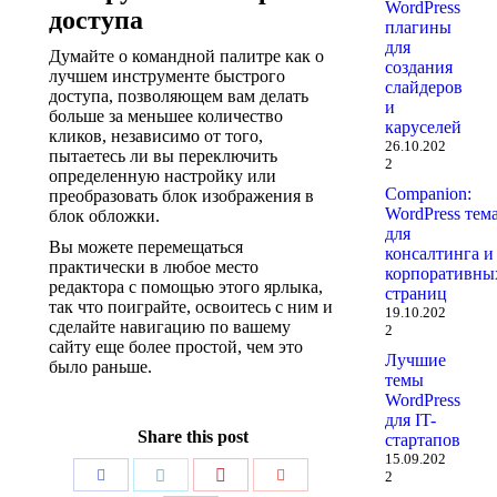
WordPress
доступа
плагины
для
Думайте о командной палитре как о
создания
лучшем инструменте быстрого
слайдеров
доступа, позволяющем вам делать
и
больше за меньшее количество
каруселей
кликов, независимо от того,
26.10.202
пытаетесь ли вы переключить
2
определенную настройку или
Companion:
преобразовать блок изображения в
WordPress тем
блок обложки.
для
Вы можете перемещаться
консалтинга и
практически в любое место
корпоративны
редактора с помощью этого ярлыка,
страниц
так что поиграйте, освоитесь с ним и
19.10.202
сделайте навигацию по вашему
2
сайту еще более простой, чем это
Лучшие
было раньше.
темы
WordPress
для IT-
Share this post
стартапов
15.09.202
Поделиться
Поделиться
Поделиться
Поделиться
2