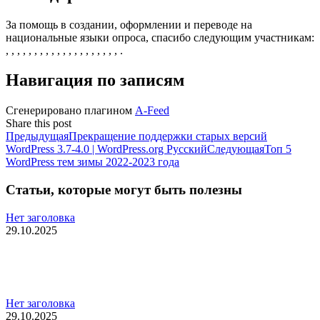
За помощь в создании, оформлении и переводе на
национальные языки опроса, спасибо следующим участникам:
, , , , , , , , , , , , , , , , , , , , .
Навигация по записям
Сгенерировано плагином
A-Feed
Share this post
Поделиться
Поделиться
Поделиться
Поделиться
Поделиться
Навигация
Предыдущая
Предыдущая
Прекращение поддержки старых версий
запись:
Следующа
WordPress 3.7-4.0 | WordPress.org Русский
Следующая
Топ 5
по
запись:
WordPress тем зимы 2022-2023 года
записям
Статьи, которые могут быть полезны
Нет заголовка
29.10.2025
Нет заголовка
29.10.2025