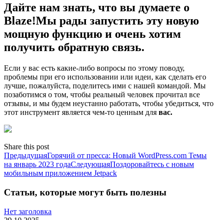
Дайте нам знать, что вы думаете о
Blaze!Мы рады запустить эту новую
мощную функцию и очень хотим
получить обратную связь.
Если у вас есть какие-либо вопросы по этому поводу,
проблемы при его использовании или идеи, как сделать его
лучше, пожалуйста, поделитесь ими с нашей командой. Мы
позаботимся о том, чтобы реальный человек прочитал все
отзывы, и мы будем неустанно работать, чтобы убедиться, что
этот инструмент является чем-то ценным для
вас.
Share this post
Поделиться
Поделиться
Поделиться
Поделиться
Поделиться
Навигация
Предыдущая
Предыдущая
Горячий от пресса: Новый WordPress.com Темы
запись:
Следующая
на январь 2023 года
Следующая
Поздоровайтесь с новым
по
запись:
мобильным приложением Jetpack
записям
Статьи, которые могут быть полезны
Нет заголовка