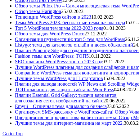
Обзор плагина Faview
22.04.2023
Обзор темы Phlox Pro – Самая многоцелевая тема WordPre
Обзор темы Harington
25.02.2023
Тенденции WordPress сайтов в 2023
10.02.2023
Темы WordPress 2023: бесплатные темы начала года
15.01.
Топ 5 WordPress тем зимы 2022-2023 года
01.01.2023
Обзор темы для WordPress Druco
27.12.2022
Организация путешествий: топ 5 тем для WordPress
26.11.
Listygo: тема для каталогов онлайн и досок объявлений
24
Плагин Pimp my Site для создания праздничного настроен
Fashion темы для WordPress: ТОП5
10.11.2022
SEO плагины WordPress: топ на 2023 год
03.11.2022
Лучшие WordPress плагины для создания слайдеров и кар
Companion: WordPress тема для консалтинга и корпорати
Лучшие темы WordPress для IT-стартапов
15.09.2022
Плагин для вывода новостей WP News and Scrolling Widge
ТОП плагинов для защиты сайта на WordPress
04.08.2022
Плагин Essential Grid Gallery: тысячи вариантов
для создания сеток изображений на сайте
20.06.2022
Emyui – Отличная тема для малого бизнеса
23.05.2022
Организуем SMS-рассылку с WordPress-сайта! Обзор Vonag
Предприятия не продают товары без этой темы! Обзор M
Лучшие темы для интернет-магазина на март 2022.
30.03.
Go to Top