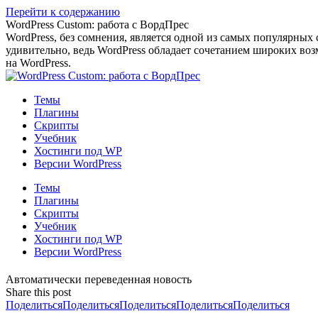
Перейти к содержанию
WordPress Custom: работа с ВордПрес
WordPress, без сомнения, является одной из самых популярных
удивительно, ведь WordPress обладает сочетанием широких воз
на WordPress.
Темы
Плагины
Скрипты
Учебник
Хостинги под WP
Версии WordPress
Темы
Плагины
Скрипты
Учебник
Хостинги под WP
Версии WordPress
Автоматически переведенная новость
Share this post
Поделиться
Поделиться
Поделиться
Поделиться
Поделиться