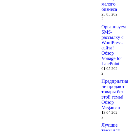
малого
бизнеса
23.05.202
2
Организуем
SMS-
рассылку с
WordPress-
сайта!
Обзор
Vonage for
LatePoint
01.05.202
2
Предприятия
не продают
товары без
этой темы!
Обзор
Megamau
13.04.202
2
Лучшие
темы для