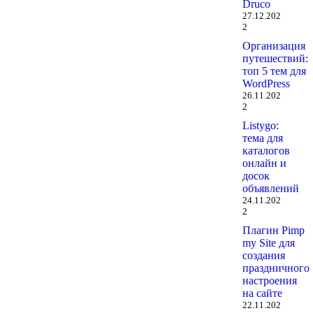
Druco
27.12.202
2
Организация
путешествий:
топ 5 тем для
WordPress
26.11.202
2
Listygo:
тема для
каталогов
онлайн и
досок
объявлений
24.11.202
2
Плагин Pimp
my Site для
создания
праздничного
настроения
на сайте
22.11.202