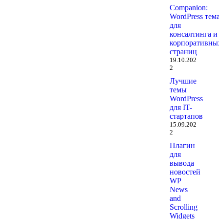
Companion:
WordPress тем
для
консалтинга и
корпоративны
страниц
19.10.202
2
Лучшие
темы
WordPress
для IT-
стартапов
15.09.202
2
Плагин
для
вывода
новостей
WP
News
and
Scrolling
Widgets