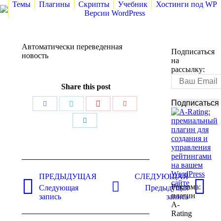
Темы
Плагины
Скрипты
Учебник
Хостинги под WP
Версии WordPress
Автоматически переведенная
Подписаться
новость
на
рассылку:
Share this post
Поделиться
Поделиться
Поделиться
Поделиться
Поделиться
Навигация
по
ПРЕДЫДУЩАЯ
СЛЕДУЮЩАЯ
Реклама:
Следующая
Предыдущая
записям
Предыдущая
Следующая
плагин
запись
запись
запись:
запись:
A-
Rating