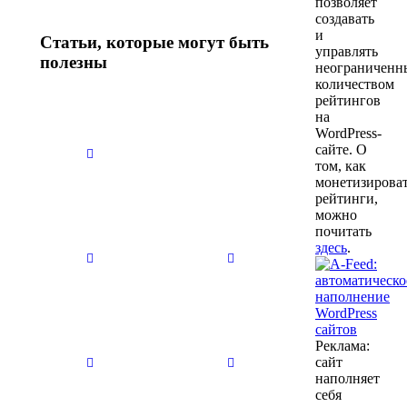
позволяет
создавать
и
Статьи, которые могут быть
управлять
полезны
неограничен
количеством
рейтингов
на
Нет
Нет
WordPress-
заголовка
заголовка
сайте. О
29.10.2025
29.10.2025
том, как
монетизирова
рейтинги,
можно
Нет
Нет
почитать
заголовка
заголовка
здесь
.
29.10.2025
29.10.2025
Нет
Нет
Реклама:
заголовка
заголовка
сайт
29.10.2025
29.10.2025
наполняет
себя