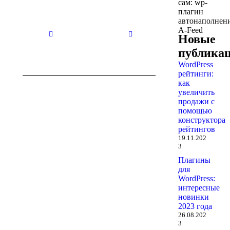
сам: wp-
плагин
Нет
Нет
автонаполнен
заголовка
заголовка
A-Feed
29.10.2025
29.10.2025
Новые
публика
WordPress
рейтинги:
как
увеличить
продажи с
помощью
конструктора
рейтингов
19.11.202
3
Плагины
для
WordPress:
интересные
новинки
2023 года
26.08.202
3