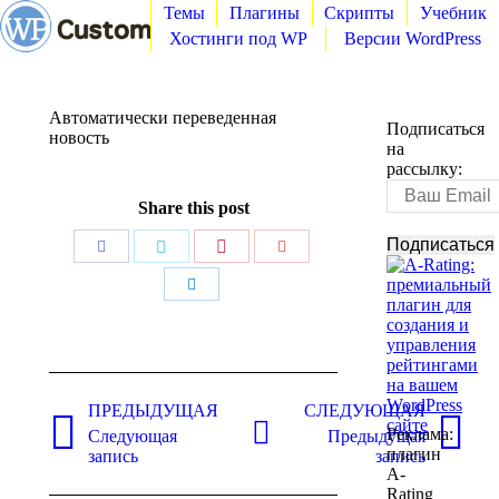
Темы
Плагины
Скрипты
Учебник
Хостинги под WP
Версии WordPress
Автоматически переведенная
Подписаться
новость
на
рассылку:
Share this post
Поделиться
Поделиться
Поделиться
Поделиться
Поделиться
Навигация
по
ПРЕДЫДУЩАЯ
СЛЕДУЮЩАЯ
Реклама:
Следующая
Предыдущая
записям
Предыдущая
Следующая
плагин
запись
запись
запись:
запись:
A-
Rating