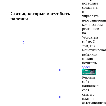
позволяет
создавать
и
Статьи, которые могут быть
управлять
полезны
неограничен
количеством
рейтингов
на
Нет
Нет
WordPress-
заголовка
заголовка
сайте. О
29.10.2025
29.10.2025
том, как
монетизирова
рейтинги,
можно
Нет
Нет
почитать
заголовка
заголовка
здесь
.
29.10.2025
29.10.2025
Реклама:
сайт
наполняет
Нет
Нет
себя
заголовка
заголовка
сам: wp-
29.10.2025
29.10.2025
плагин
автонаполнен