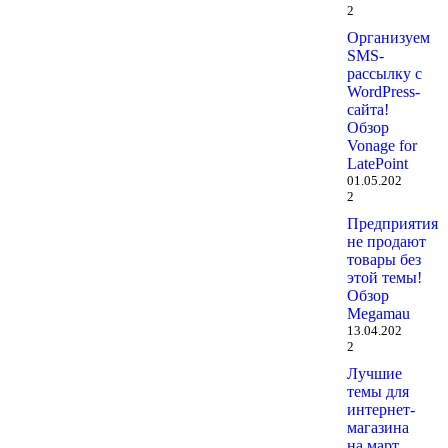
2
Организуем
SMS-
рассылку с
WordPress-
сайта!
Обзор
Vonage for
LatePoint
01.05.202
2
Предприятия
не продают
товары без
этой темы!
Обзор
Megamau
13.04.202
2
Лучшие
темы для
интернет-
магазина
на март