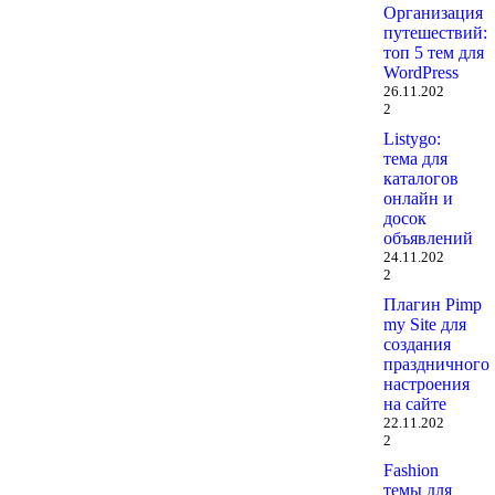
Организация
путешествий:
топ 5 тем для
WordPress
26.11.202
2
Listygo:
тема для
каталогов
онлайн и
досок
объявлений
24.11.202
2
Плагин Pimp
my Site для
создания
праздничного
настроения
на сайте
22.11.202
2
Fashion
темы для