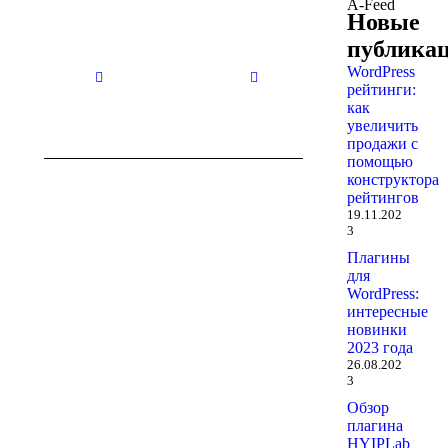
A-Feed
Новые
Нет
Нет
публика
заголовка
заголовка
WordPress
29.10.2025
29.10.2025
рейтинги:
как
увеличить
продажи с
помощью
конструктора
рейтингов
19.11.202
3
Плагины
для
WordPress:
интересные
новинки
2023 года
26.08.202
3
Обзор
плагина
HYIPLab