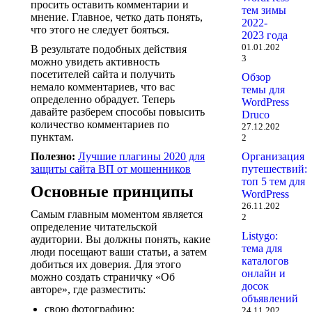
просить оставить комментарии и
тем зимы
мнение. Главное, четко дать понять,
2022-
что этого не следует бояться.
2023 года
01.01.202
В результате подобных действия
3
можно увидеть активность
посетителей сайта и получить
Обзор
немало комментариев, что вас
темы для
определенно обрадует. Теперь
WordPress
давайте разберем способы повысить
Druco
количество комментариев по
27.12.202
пунктам.
2
Организация
Полезно:
Лучшие плагины 2020 для
путешествий:
защиты сайта ВП от мошенников
топ 5 тем для
Основные принципы
WordPress
26.11.202
Самым главным моментом является
2
определение читательской
Listygo:
аудитории. Вы должны понять, какие
тема для
люди посещают ваши статьи, а затем
каталогов
добиться их доверия. Для этого
онлайн и
можно создать страничку «Об
досок
авторе», где разместить:
объявлений
свою фотографию;
24.11.202