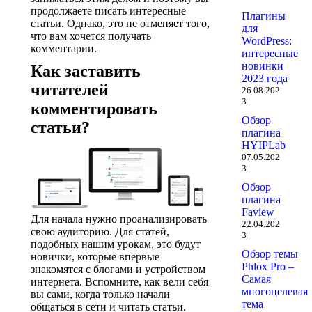
продолжаете писать интересные
Плагины
статьи. Однако, это не отменяет того,
для
что вам хочется получать
WordPress:
комментарии.
интересные
новинки
Как заставить
2023 года
читателей
26.08.202
3
комментировать
Обзор
статьи?
плагина
HYIPLab
07.05.202
3
Обзор
плагина
Faview
Для начала нужно проанализировать
22.04.202
свою аудиторию. Для статей,
3
подобных нашим урокам, это будут
Обзор темы
новички, которые впервые
Phlox Pro –
знакомятся с блогами и устройством
Самая
интернета. Вспомните, как вели себя
многоцелевая
вы сами, когда только начали
тема
общаться в сети и читать статьи.