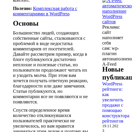
контент.
Полезно:
Комплексная работа с
комментариями в WordPress
Основы
Реклама:
сайт
Большинство людей, создающих
наполняет
собственные сайты, сталкиваются с
себя
проблемой в виде недостатка
сам: wp-
комментариев от посетителей.
плагин
Давайте рассмотрим пример, когда в
автонаполнен
блоге публикуются достаточно
A-Feed
неплохие и полезные статьи, но
Новые
пользователи продолжают читать их
и уходить молча. При этом вам
публика
хочется получать ответную реакцию,
WordPress
благодарности или даже замечания.
рейтинги:
Статьи публикуются, но
как
комментарии все не появляются и не
увеличить
появляются.
продажи с
Спустя определенное время
помощью
количество откликнувшихся
конструктора
пользователей практически не
рейтингов
увеличилось, но вам нравится
19.11.202
3
заниматься этим делом и поэтому вы