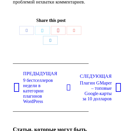
проблемой нехватки комментариев.
Share this post
Поделиться
Поделиться
Поделиться
Поделиться
Поделиться
Навигация
по
ПРЕДЫДУЩАЯ
СЛЕДУЮЩАЯ
9 бестселлеров
записям
Плагин GMaper
недели в
– топовые
Предыдущая
Следующая
категории
Google-карты
запись:
запись:
плагинов
за 10 долларов
WordPress
Статьи, которые могут быть