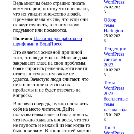
WordPress!
Ведь многим было страшно писать
26.02.202
комментарии, потому что они знают,
3
что их увидит множество людей.
Промелькивала мысль, что если они
Обзор
скажут глупость, то о них плохо
темы
подумают или посмеются.
Harington
25.02.202
Полезно:
Плагины для работы со
3
шрифтами в ВордПресс
Тенденции
Это является основной причиной
WordPress
того, что люди молчат. Многие даже
сайтов в
закрывают глаза на свои проблемы,
2023
боясь спросить решения, хотя найти
10.02.202
ответы в «гугле» им также не
3
удается. Зачастую люди считают, что
Темы
никто не откликнется на их
WordPress
проблемы и не будет отвечать на
2023:
вопросы.
бесплатные
В первую очередь, нужно поставить
темы
себя на место читателя. Дайте
начала года
пользователям вашего блога понять,
15.01.202
3
что нужно задавать вопросы, что это
не глупость и каждый из нас когда-то
Топ 5
был новичком. В конце статей можно
WordPress