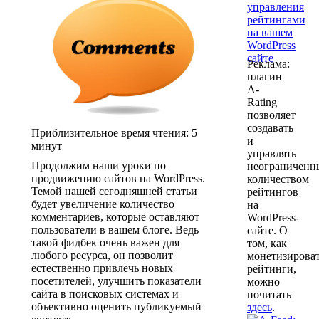
Реклама:
плагин
A-
Rating
позволяет
создавать
Приблизительное время чтения:
5
и
минут
управлять
Продолжим наши уроки по
неограничен
продвижению сайтов на WordPress.
количеством
Темой нашей сегодняшней статьи
рейтингов
будет увеличение количество
на
комментариев, которые оставляют
WordPress-
пользователи в вашем блоге. Ведь
сайте. О
такой фидбек очень важен для
том, как
любого ресурса, он позволит
монетизирова
естественно привлечь новых
рейтинги,
посетителей, улучшить показатели
можно
сайта в поисковых системах и
почитать
объективно оценить публикуемый
здесь
.