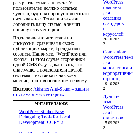
WordPress
раскрытие смысла в посте. У
плагины
пользователей должно остаться
для
чувство, будто вы пропустили что-то
создания
очень важное. Тогда они захотят
слайдеров
дополнить вашу статью, а значит
и
напишут комментарии.
каруселей
Подталкивайте читателей на
26.10.202
дискуссии, сравнивая в своих
2
публикациях марки, бренды или
Companion:
сервисы. Например, “WordPress или
WordPress тем
Joomla”. В этом случае сторонники
для
одной CMS будут доказывать, что
консалтинга и
она лучше, а пользователи другой
корпоративны
системы – настаивать на своем
страниц
мнение, противоположном первому.
19.10.202
2
Полезно:
Akismet Anti-Spam – защита
от спама в комментариях
Лучшие
темы
Читайте также:
WordPress
WordPress Studio: New
для IT-
Debugging Tools for Local
стартапов
Development -COPY-2
15.09.202
2