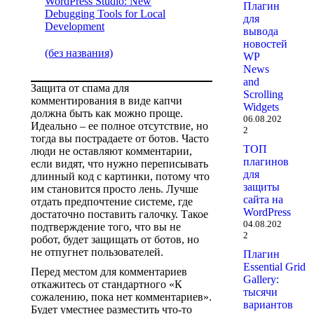
WordPress Studio: New
Плагин
Debugging Tools for Local
для
Development
вывода
новостей
(без названия)
WP
News
and
Защита от спама для
Scrolling
комментирования в виде капчи
Widgets
должна быть как можно проще.
06.08.202
Идеально – ее полное отсутствие, но
2
тогда вы пострадаете от ботов. Часто
ТОП
люди не оставляют комментарии,
плагинов
если видят, что нужно переписывать
для
длинный код с картинки, потому что
защиты
им становится просто лень. Лучше
сайта на
отдать предпочтение системе, где
WordPress
достаточно поставить галочку. Такое
04.08.202
подтверждение того, что вы не
2
робот, будет защищать от ботов, но
не отпугнет пользователей.
Плагин
Essential Grid
Перед местом для комментариев
Gallery:
откажитесь от стандартного «К
тысячи
сожалению, пока нет комментариев».
вариантов
Будет уместнее разместить что-то