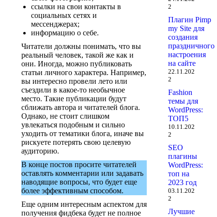
ссылки на свои контакты в
2
социальных сетях и
Плагин Pimp
мессенджерах;
my Site для
информацию о себе.
создания
праздничного
Читатели должны понимать, что вы
настроения
реальный человек, такой же как и
на сайте
они. Иногда, можно публиковать
22.11.202
статьи личного характера. Например,
2
вы интересно провели лето или
съездили в какое-то необычное
Fashion
место. Такие публикации будут
темы для
сближать автора и читателей блога.
WordPress:
Однако, не стоит слишком
ТОП5
увлекаться подобным и сильно
10.11.202
уходить от тематики блога, иначе вы
2
рискуете потерять свою целевую
SEO
аудиторию.
плагины
В конце постов просите читателей
WordPress:
оставлять комментарии или задавать
топ на
наводящие вопросы, что будет еще
2023 год
более эффективным способом.
03.11.202
2
Еще одним интересным аспектом для
Лучшие
получения фидбека будет не полное