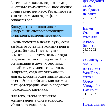
для создания
более привлекательное, например,
сеток
«Оставьте комментарий, твое мнение
изображений
очень важно для нас». Редактировать
на сайте
этот текст можно через файл
20.06.202
comments.php.
2
Конкурсы – еще один довольно
Emyui –
интересный способ подтолкнуть
Отличная
читателей к комментированию.
тема для
малого
Очень поможет в начале пути, если
бизнеса
вы будите оставлять комментарии в
23.05.202
других блогах. Писать нужно
2
осмысленно и в тему, только тогда
результат сможет порадовать. При
Организуем
регистрации в других сервисах,
SMS-
старайтесь сохранять свой стиль.
рассылку с
Например, создайте уникальный
WordPress-
аватар, который будет вашим лицом
сайта!
в сети. Это не обязательно должна
Обзор
быть фотография, можно подобрать
Vonage for
подходящую картинку.
LatePoint
01.05.202
Для того, чтобы количество
2
комментариев в блоге возросло,
Предприятия
убедите возможность