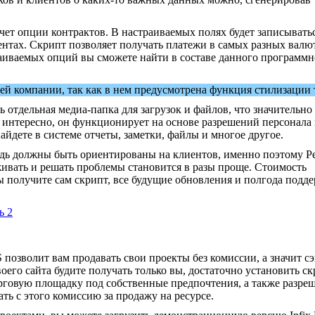
ет опции контрактов. В настраиваемых полях будет записывать
тах. Скрипт позволяет получать платежи в самых разных валют
траиваемых опций вы сможете найти в составе данного программн
й компании, так как в нем предусмотрена функция стилизации 
 отдельная медиа-папка для загрузок и файлов, что значительно
 интересно, он функционирует на основе разрешений персонала
айдете в системе отчеты, заметки, файлы и многое другое.
дь должны быть ориентированы на клиентов, именно поэтому Pe
ивать и решать проблемы становится в разы проще. Стоимость
ы получите сам скрипт, все будущие обновления и полгода подд
ь 2
 позволит вам продавать свои проекты без комиссии, а значит с
его сайта будите получать только вы, достаточно установить ск
орговую площадку под собственные предпочтения, а также разре
ть с этого комиссию за продажу на ресурсе.