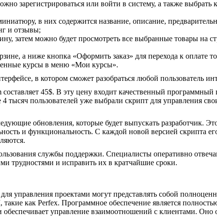
можно зарегистрироваться или войти в систему, а также выбрать 
миниатюру, в них содержится название, описание, предваритель
нг и отзывы;
зину, затем можно будет просмотреть все выбранные товары на с
рзине, а ниже кнопка «Оформить заказ» для перехода к оплате то
пленные курсы в меню «Мои курсы».
ерфейсе, в котором сможет разобраться любой пользователь инт
 составляет 45$. В эту цену входит качественный программный 
 4 тысяч пользователей уже выбрали скрипт для управления сво
едующие обновления, которые будет выпускать разработчик. Эт
ность и функциональность. С каждой новой версией скрипта ег
ляются.
пользования службы поддержки. Специалисты оперативно отвеча
ыми трудностями и исправить их в кратчайшие сроки.
для управления проектами могут представлять собой полноцен
такие как Perfex. Программное обеспечение является полность
 обеспечивает управление взаимоотношений с клиентами. Оно 