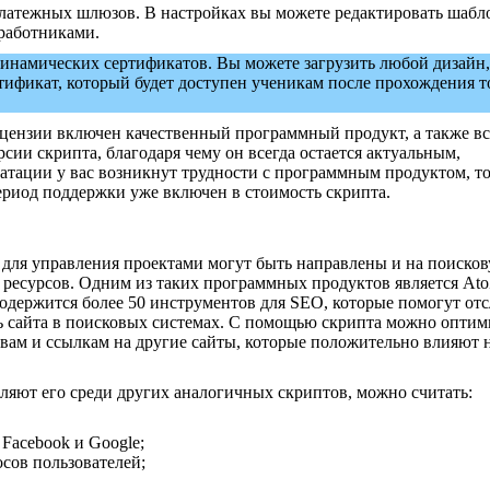
платежных шлюзов. В настройках вы можете редактировать шаб
 работниками.
динамических сертификатов. Вы можете загрузить любой дизайн,
тификат, который будет доступен ученикам после прохождения т
ицензии включен качественный программный продукт, а также в
сии скрипта, благодаря чему он всегда остается актуальным,
атации у вас возникнут трудности с программным продуктом, т
ериод поддержки уже включен в стоимость скрипта.
для управления проектами могут быть направлены и на поиско
ресурсов. Одним из таких программных продуктов является At
 содержится более 50 инструментов для SEO, которые помогут от
ь сайта в поисковых системах. С помощью скрипта можно оптим
овам и ссылкам на другие сайты, которые положительно влияют 
ляют его среди других аналогичных скриптов, можно считать:
 Facebook и Google;
сов пользователей;