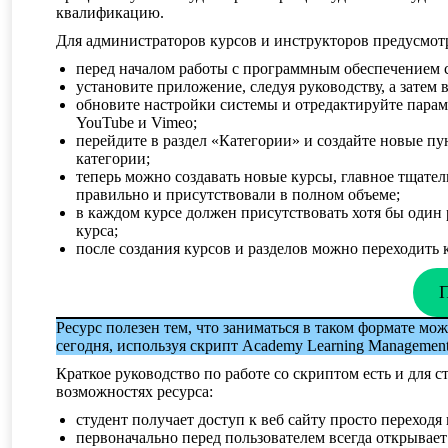
квалификацию.
Для администраторов курсов и инструкторов предусмотр
перед началом работы с программным обеспечением с
установите приложение, следуя руководству, а затем
обновите настройки системы и отредактируйте пара
YouTube и Vimeo;
перейдите в раздел «Категории» и создайте новые п
категории;
теперь можно создавать новые курсы, главное тщател
правильно и присутствовали в полном объеме;
в каждом курсе должен присутствовать хотя бы один р
курса;
после создания курсов и разделов можно переходить 
П
Ресурс полезен тем, что заниматься в таком формате мо
сегодня, используя скрипт Academy Learning Management
Краткое руководство по работе со скриптом есть и для с
возможностях ресурса:
студент получает доступ к веб сайту просто переход
первоначально перед пользователем всегда открывает