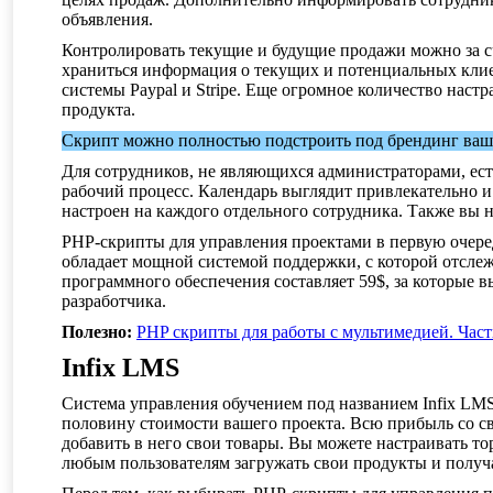
объявления.
Контролировать текущие и будущие продажи можно за сч
храниться информация о текущих и потенциальных клиен
системы Paypal и Stripe. Еще огромное количество нас
продукта.
Скрипт можно полностью подстроить под брендинг ваше
Для сотрудников, не являющихся администраторами, есть
рабочий процесс. Календарь выглядит привлекательно и
настроен на каждого отдельного сотрудника. Также вы н
PHP-скрипты для управления проектами в первую очере
обладает мощной системой поддержки, с которой отслеж
программного обеспечения составляет 59$, за которые в
разработчика.
Полезно:
PHP скрипты для работы с мультимедией. Част
Infix LMS
Система управления обучением под названием Infix LMS
половину стоимости вашего проекта. Всю прибыль со сво
добавить в него свои товары. Вы можете настраивать т
любым пользователям загружать свои продукты и получа