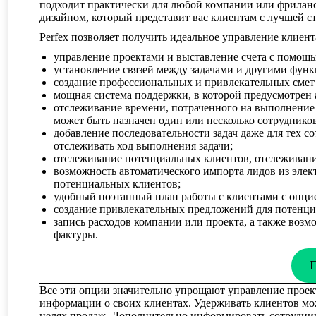
подходит практически для любой компании или фрилансе
дизайном, который представит вас клиентам с лучшей с
Perfex позволяет получить идеальное управление клиен
управление проектами и выставление счета с помощ
установление связей между задачами и другими фун
создание профессиональных и привлекательных смет 
мощная система поддержки, в которой предусмотрен 
отслеживание времени, потраченного на выполнение з
может быть назначен один или несколько сотрудников
добавление последовательности задач даже для тех с
отслеживать ход выполнения задачи;
отслеживание потенциальных клиентов, отслеживан
возможность автоматического импорта лидов из элек
потенциальных клиентов;
удобный поэтапный план работы с клиентами с опци
создание привлекательных предложений для потенци
запись расходов компании или проекта, а также возм
фактуры.
П
Все эти опции значительно упрощают управление проек
информации о своих клиентах. Удерживать клиентов м
целях продаж. Дополнительно информировать сотрудник