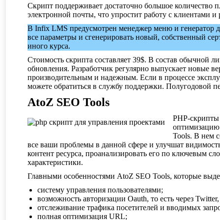
Скрипт поддерживает достаточно большое количество 
электронной почты, что упростит работу с клиентами и
В Infix LMS предусмотрен менеджер меню и генератор 
все параметры и сгенерировать новый, собственный сер
иного курса.
Стоимость скрипта составляет 39$. В состав обычной л
обновления. Разработчик регулярно выпускает новые вер
производительным и надежным. Если в процессе эксплу
можете обратиться в службу поддержки. Полугодовой п
AtoZ SEO Tools
PHP-скрипты 
оптимизацию 
Tools. В нем
все ваши проблемы в данной сфере и улучшат видимост
контент ресурса, проанализировать его по ключевым сл
характеристики.
Главными особенностями AtoZ SEO Tools, которые выде
систему управления пользователями;
возможность авторизации Oauth, то есть через Twitter,
отслеживание трафика посетителей и вводимых запро
полная оптимизация URL;