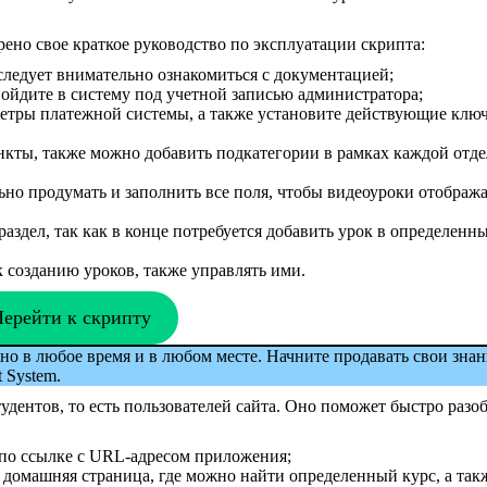
ено свое краткое руководство по эксплуатации скрипта:
ледует внимательно ознакомиться с документацией;
 войдите в систему под учетной записью администратора;
метры платежной системы, а также установите действующие клю
ункты, также можно добавить подкатегории в рамках каждой отд
ьно продумать и заполнить все поля, чтобы видеоуроки отображ
аздел, так как в конце потребуется добавить урок в определенн
к созданию уроков, также управлять ими.
ерейти к скрипту
жно в любое время и в любом месте. Начните продавать свои зна
 System.
тудентов, то есть пользователей сайта. Оно поможет быстро разоб
я по ссылке с URL-адресом приложения;
 домашняя страница, где можно найти определенный курс, а так