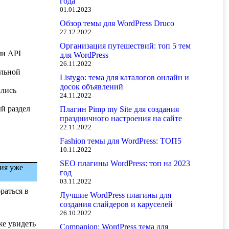
года
01.01.2023
Обзор темы для WordPress Druco
27.12.2022
Организация путешествий: топ 5 тем
чи API
для WordPress
26.11.2022
ельной
Listygo: тема для каталогов онлайн и
досок объявлений
ались
24.11.2022
ый раздел
Плагин Pimp my Site для создания
праздничного настроения на сайте
22.11.2022
Fashion темы для WordPress: ТОП5
10.11.2022
SEO плагины WordPress: топ на 2023
ния уже
год
03.11.2022
раться в
Лучшие WordPress плагины для
создания слайдеров и каруселей
26.10.2022
же увидеть
Companion: WordPress тема для