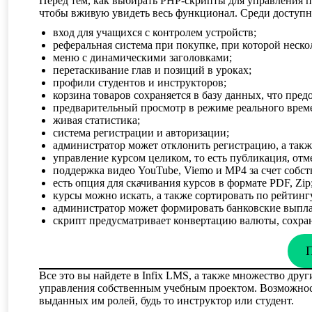
Перед тем, как выбирать PHP-скрипты для управления 
чтобы вживую увидеть весь функционал. Среди доступны
вход для учащихся с контролем устройств;
реферальная система при покупке, при которой неско
меню с динамическими заголовками;
перетаскивание глав и позиций в уроках;
профили студентов и инструкторов;
корзина товаров сохраняется в базу данных, что пре
предварительный просмотр в режиме реального време
живая статистика;
система регистрации и авторизации;
администратор может отклонить регистрацию, а такж
управление курсом целиком, то есть публикация, отм
поддержка видео YouTube, Viemo и MP4 за счет собст
есть опция для скачивания курсов в формате PDF, Zip
курсы можно искать, а также сортировать по рейтин
администратор может формировать банковские выпла
скрипт предусматривает конвертацию валюты, сохран
П
Все это вы найдете в Infix LMS, а также множество др
управления собственным учебным проектом. Возможности
выданных им ролей, будь то инструктор или студент.