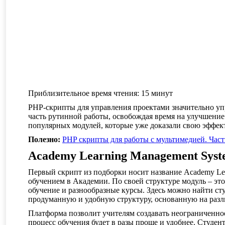
Приблизительное время чтения:
15
минут
PHP-скрипты для управления проектами значительно уп
часть рутинной работы, освобождая время на улучшение
популярных модулей, которые уже доказали свою эффект
Полезно:
PHP скрипты для работы с мультимедией. Част
Academy Learning Management Sys
Первый скрипт из подборки носит название Academy Lea
обучением в Академии. По своей структуре модуль – э
обучение и разнообразные курсы. Здесь можно найти ст
продуманную и удобную структуру, основанную на разл
Платформа позволит учителям создавать неограниченное
процесс обучения будет в разы проще и удобнее. Студе