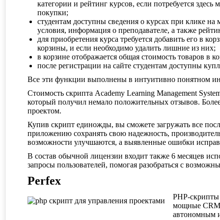
категории и рейтинг курсов, если потребуется здесь 
покупки;
студентам доступны сведения о курсах при клике на 
условия, информация о преподавателе, а также рейти
для приобретения курса требуется добавить его в кор
корзины, и если необходимо удалить лишние из них;
в корзине отображается общая стоимость товаров в ко
после регистрации на сайте студентам доступны ку
Все эти функции выполнены в интуитивно понятном инт
Стоимость скрипта Academy Learning Management System
который получил немало положительных отзывов. Более
проектом.
Купив скрипт единожды, вы сможете загружать все посл
приложению сохранять свою надежность, производитель
возможности улучшаются, а выявленные ошибки исправ
В состав обычной лицензии входит также 6 месяцев ис
запросы пользователей, помогая разобраться с возможн
Perfex
PHP-скрипты 
мощные CRM, 
автономным и