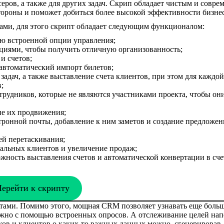
ров, а также для других задач. Скрип обладает чистым и совр
тороны и поможет добиться более высокой эффективности бизнес
тами, для этого скрипт обладает следующим функционалом:
ью встроенной опции управления;
кциями, чтобы получить отличную организованность;
и счетов;
автоматический импорт билетов;
адач, а также выставление счета клиентов, при этом для каждой
;
отрудников, которые не являются участниками проекта, чтобы он
ие их продвижения;
тронной почты, добавление к ним заметов и создание предложен
ей перетаскивания;
альных клиентов и увеличение продаж;
ожность выставления счетов и автоматической конвертации в сче
ерейти к скрипту
тами. Помимо этого, мощная CRM позволяет узнавать еще боль
ожно с помощью встроенных опросов. А отслеживание целей на
ов и клиентов о каких-то важных данных можно, сгенерировав