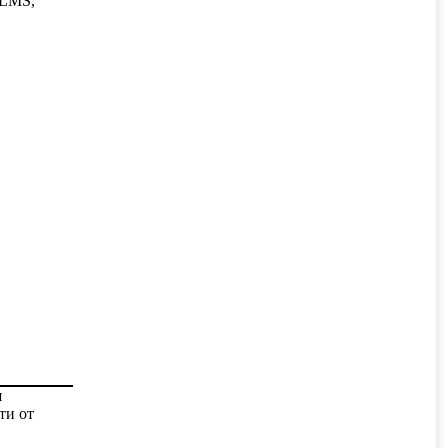
 LMS,
я
ти от