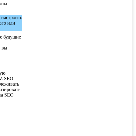
лоны
 настроить
ого или
се будущие
о вы
вую
oZ SEO
слеживать
изировать
на SEO