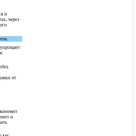
ся и
ах, через
ого
тем.
 упрощает
 и
rfex
ержки от
экономит
рипт и
шать