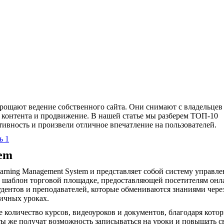
рощают ведение собственного сайта. Они снимают с владельцев
 контента и продвижение. В нашей статье мы разберем ТОП-10
ивность и произвели отличное впечатление на пользователей.
ь 1
tem
rning Management System и представляет собой систему управле
то шаблон торговой площадке, предоставляющей посетителям онл
удентов и преподавателей, которые обмениваются знаниями чере
ичных уроках.
 количество курсов, видеоуроков и документов, благодаря кото
нты же получат возможность записываться на уроки и повышать 