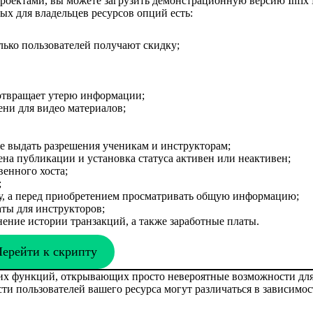
проектами, вы можете загрузить демонстрационную версию Infix
х для владельцев ресурсов опций есть:
лько пользователей получают скидку;
дотвращает утерю информации;
ни для видео материалов;
е выдать разрешения ученикам и инструкторам;
ена публикации и установка статуса активен или неактивен;
венного хоста;
;
гу, а перед приобретением просматривать общую информацию;
ты для инструкторов;
ение истории транзакций, а также заработные платы.
ерейти к скрипту
угих функций, открывающих просто невероятные возможности дл
 пользователей вашего ресурса могут различаться в зависимос