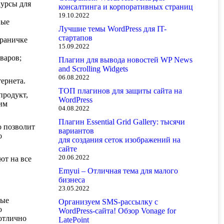
курсы для
консалтинга и корпоративных страниц
19.10.2022
ные
Лучшие темы WordPress для IT-
стартапов
траничке
15.09.2022
варов;
Плагин для вывода новостей WP News
and Scrolling Widgets
06.08.2022
ернета.
ТОП плагинов для защиты сайта на
продукт,
WordPress
им
04.08.2022
Плагин Essential Grid Gallery: тысячи
о позволит
вариантов
о
для создания сеток изображений на
сайте
20.06.2022
ют на все
Emyui – Отличная тема для малого
бизнеса
23.05.2022
ные
Организуем SMS-рассылку с
ю
WordPress-сайта! Обзор Vonage for
отлично
LatePoint