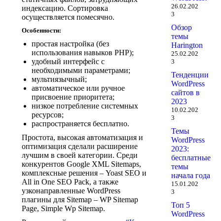
26.02.202
индексацию. Сортировка
3
осуществляется помесячно.
Обзор
Особенности:
темы
простая настройка (без
Harington
использования навыков PHP);
25.02.202
удобный интерфейс с
3
необходимыми параметрами;
Тенденции
мультиязычный;
WordPress
автоматическое или ручное
сайтов в
присвоение приоритета;
2023
низкое потребление системных
10.02.202
ресурсов;
3
распространяется бесплатно.
Темы
Простота, высокая автоматизация и
WordPress
оптимизация сделали расширение
2023:
лучшим в своей категории. Среди
бесплатные
конкурентов Google XML Sitemaps,
темы
комплексные решения – Yoast SEO и
начала года
All in One SEO Pack, а также
15.01.202
узконаправленные WordPress
3
плагины для Sitemap – WP Sitemap
Топ 5
Page, Simple Wp Sitemap.
WordPress