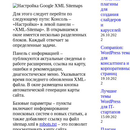
плагины
для
Для этого следует перейти по
создания
следующему пути: Консоль –
слайдеров
«Настройки» в левой панели –
и
«XML-Sitemap». В открывшемся
каруселей
окне имеется несколько разделенных
26.10.202
блоков. Каждый отвечает за
2
определенные задачи.
Companion:
WordPress тем
Панель с информацией –
для
публикуются актуальные сведенья о
консалтинга и
работе расширения, ссылка на карту,
корпоративны
ошибки и рекомендации,
страниц
диагностическое меню. Указывается
19.10.202
время последнего обновления XML-
2
файла. В окне размещена кнопка
автоматической генерации карты
Лучшие
сайта.
темы
WordPress
Базовые параметры – пункты
для IT-
включают информирование
стартапов
поисковых систем о новых статьях, а
15.09.202
также добавляют ссылку на файл
2
sitemap.xml в
robots.txt
– это позволит
просматривать карту сайта
Плагин