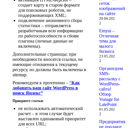
сеток
создает карту в старом формате
изображений
для поисковых роботов, не
на сайте
поддерживающих XML;
20.06.202
подключение анонимного сбора
2
статистики – отправляется
разработчикам всю информацию
Emyui –
по работоспособности и сбоям
Отличная
плагина (личные данные не
тема для
включены).
малого
бизнеса
Дополнительные страницы: при
23.05.202
необходимости вносятся ссылки, не
2
имеющие отношения к текущему
Организуем
ресурсу, но должны быть включены в
SMS-
sitemap.
рассылку с
Рекомендуем к прочтению –
“
Как
WordPress-
добавить ваш сайт WordPress в
сайта!
поиск Яндекс”
Обзор
Vonage for
Приоритет статьи:
LatePoint
не использовать автоматический
01.05.202
расчет – в этом случае будет
2
выставлен одинаковый приоритет
Предприятия
для всех URL;
не продают