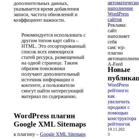
дополнительных данных,
указывается время добавления
записи, частота обновлений и
коэффициент важности.
Реклама:
сайт
Рекомендуется использовать с
наполняет
другим типом карт сайта –
себя
HTML. Это отсортированный
сам: wp-
список всех имеющихся
плагин
статей ресурса, размещенный
автонаполнен
на одной странице. Таким
A-Feed
Новые
образом поисковики
получают дополнительный
публика
источник информации о
WordPress
контенте, а пользователи
рейтинги:
смогут найти интересующий
как
материал по содержанию.
увеличить
продажи с
помощью
WordPress плагин
конструктора
Google XML Sitemaps
рейтингов
19.11.202
к плагину –
Google XML Sitemaps
3