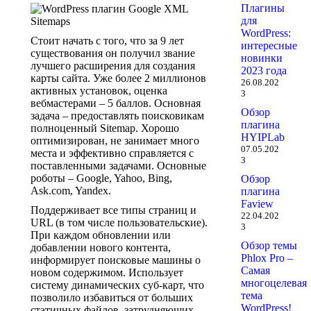
Плагины
для
WordPress:
Стоит начать с того, что за 9 лет
интересные
существования он получил звание
новинки
лучшего расширения для создания
2023 года
карты сайта. Уже более 2 миллионов
26.08.202
активных установок, оценка
3
вебмастерами – 5 баллов. Основная
Обзор
задача – предоставлять поисковикам
плагина
полноценный Sitemap. Хорошо
HYIPLab
оптимизирован, не занимает много
07.05.202
места и эффективно справляется с
3
поставленными задачами. Основные
роботы – Google, Yahoo, Bing,
Обзор
Ask.com, Yandex.
плагина
Faview
Поддерживает все типы страниц и
22.04.202
URL (в том числе пользовательские).
3
При каждом обновлении или
Обзор темы
добавлении нового контента,
Phlox Pro –
информирует поисковые машины о
Самая
новом содержимом. Использует
многоцелевая
систему динамических суб-карт, что
тема
позволило избавиться от больших
WordPress!
статичных файлов, затрудняющих