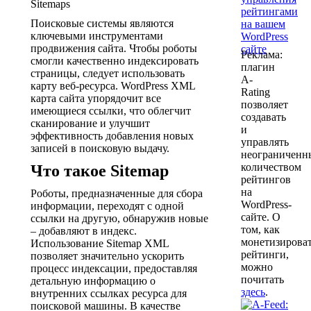
Поисковые системы являются
ключевыми инструментами
продвижения сайта. Чтобы роботы
Реклама:
смогли качественно индексировать
плагин
страницы, следует использовать
A-
карту веб-ресурса. WordPress XML
Rating
карта сайта упорядочит все
позволяет
имеющиеся ссылки, что облегчит
создавать
сканирование и улучшит
и
эффективность добавления новых
управлять
записей в поисковую выдачу.
неограничен
количеством
Что такое Sitemap
рейтингов
на
Роботы, предназначенные для сбора
WordPress-
информации, переходят с одной
сайте. О
ссылки на другую, обнаружив новые
том, как
– добавляют в индекс.
монетизирова
Использование Sitemap XML
рейтинги,
позволяет значительно ускорить
можно
процесс индексации, предоставляя
почитать
детальную информацию о
здесь
.
внутренних ссылках ресурса для
поисковой машины. В качестве