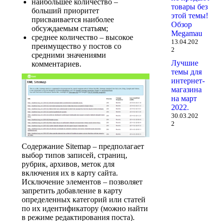
наибольшее количество –
товары без
больший приоритет
этой темы!
присваивается наиболее
Обзор
обсуждаемым статьям;
Megamau
среднее количество – высокое
13.04.202
преимущество у постов со
2
средними значениями
Лучшие
комментариев.
темы для
интернет-
магазина
на март
2022.
30.03.202
2
Содержание Sitemap – предполагает
выбор типов записей, страниц,
рубрик, архивов, меток для
включения их в карту сайта.
Исключение элементов – позволяет
запретить добавление в карту
определенных категорий или статей
по их идентификатору (можно найти
в режиме редактирования поста).