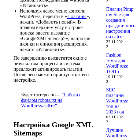
2
«Установить».
Плагин Pimp
Используя левое меню консоли
my Site для
WordPress, перейти в «
Плагины
»,
создания
нажать «Добавить новый». В
праздничного
правом верхнем углу в строке
настроения
поиска ввести название
на сайте
«GoogleXMLSitemap>», напротив
22.11.202
иконки и описания расширения,
2
нажать «Установить».
Fashion
По завершению высветится окно с
темы для
результатом процесса и система
WordPress:
предложит активировать плагин.
ТОП5
После чего можно приступать к его
10.11.202
настройке.
2
SEO
Будет интересно –
“Работа с
плагины
файлом robots.txt на
WordPress:
WordPress-сайте”
топ на
2023 год
03.11.202
2
Настройка Google XML
Лучшие
Sitemaps
WordPress