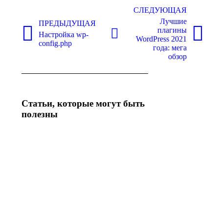
по
СЛЕДУЮЩАЯ
Лучшие
записям
ПРЕДЫДУЩАЯ
плагины
Настройка wp-
Предыдущая
Следующая
WordPress 2021
config.php
запись:
запись:
года: мега
обзор
Статьи, которые могут быть
полезны
WordPress
Плагины
рейтинги:
для
как
WordPress:
увеличить
интересные
продажи с
новинки
помощью
2023 года
конструктора
26.08.2023
рейтингов
19.11.2023