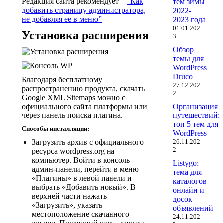
Редакция сайта рекомендует –
“Как
тем зимы
добавить страницу администратора,
2022-
не добавляя ее в меню”
2023 года
01.01.202
Установка расширения
3
Обзор
темы для
WordPress
Druco
Благодаря бесплатному
27.12.202
распространению продукта, скачать
2
Google XML Sitemaps можно с
официального сайта платформы или
Организация
через панель поиска плагина.
путешествий:
топ 5 тем для
Способы инсталляции:
WordPress
Загрузить архив с официального
26.11.202
2
ресурса wordpress.org на
компьютер. Войти в консоль
Listygo:
админ-панели, перейти в меню
тема для
«Плагины» в левой панели и
каталогов
выбрать «Добавить новый». В
онлайн и
верхней части нажать
досок
«Загрузить», указать
объявлений
местоположение скачанного
24.11.202
архива. Последний шаг – кнопка