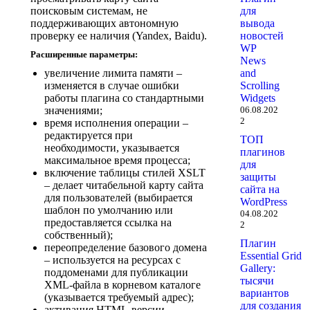
поисковым системам, не
для
поддерживающих автономную
вывода
проверку ее наличия (Yandex, Baidu).
новостей
WP
Расширенные параметры:
News
увеличение лимита памяти –
and
изменяется в случае ошибки
Scrolling
работы плагина со стандартными
Widgets
значениями;
06.08.202
2
время исполнения операции –
редактируется при
ТОП
необходимости, указывается
плагинов
максимальное время процесса;
для
включение таблицы стилей XSLT
защиты
– делает читабельной карту сайта
сайта на
для пользователей (выбирается
WordPress
шаблон по умолчанию или
04.08.202
предоставляется ссылка на
2
собственный);
Плагин
переопределение базового домена
Essential Grid
– используется на ресурсах с
Gallery:
поддоменами для публикации
тысячи
XML-файла в корневом каталоге
вариантов
(указывается требуемый адрес);
для создания
активация HTML-версии –