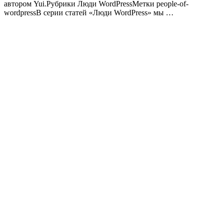
автором Yui.Рубрики Люди WordPressМетки people-of-
wordpressВ серии статей «Люди WordPress» мы …