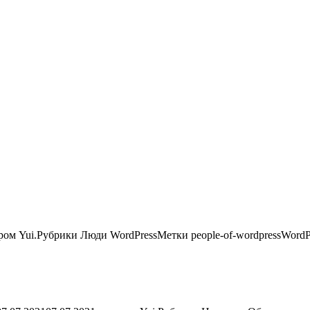
ром Yui.Рубрики Люди WordPressМетки people-of-wordpressWord