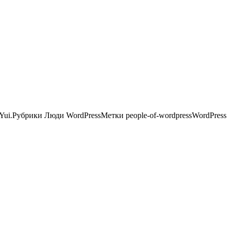
Yui.Рубрики Люди WordPressМетки people-of-wordpressWordPres