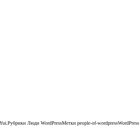
Yui.Рубрики Люди WordPressМетки people-of-wordpressWordPres