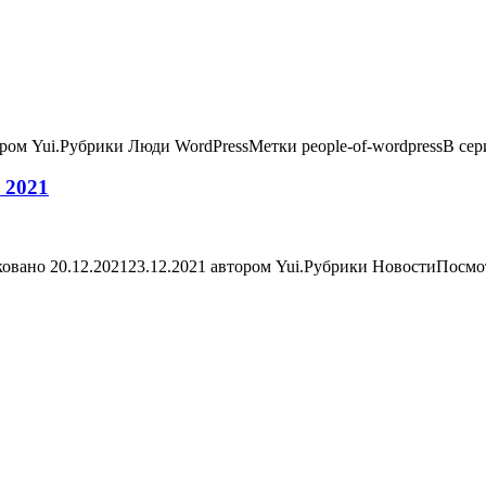
ром Yui.Рубрики Люди WordPressМетки people-of-wordpressВ се
 2021
овано 20.12.202123.12.2021 автором Yui.Рубрики НовостиПосмо