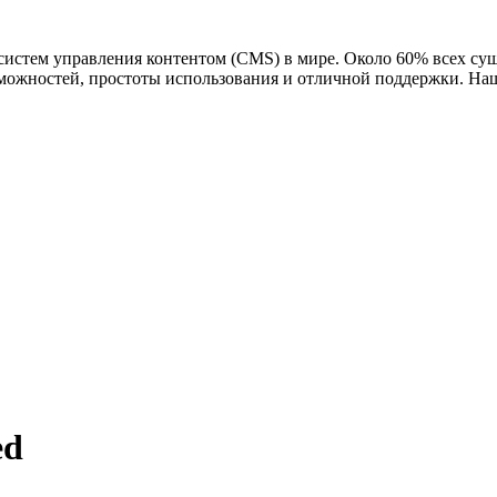
 систем управления контентом (CMS) в мире. Около 60% всех су
можностей, простоты использования и отличной поддержки. Наш п
ed